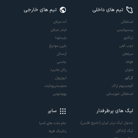
تیم های داخلی
تیم های خارجی
استقلال
آث میلان
پرسپولیس
اینتر میلان
تراکتور
بارسلونا
ذوب آهن
بایرن مونیخ
سپاهان
آرسنال
فولاد
چلسی
ملوان
رئال مادرید
گل‌گهر
لیورپول
آلومینیوم اراک
منچستریونایتد
استقلال خوزستان
یوونتوس
لیگ های پرطرفدار
سایر
جدول لیگ برتر ایران (خلیج فارس)
جام ملت های آسیا
لیگ آزادگان
رنکینگ فیفا