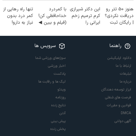
هنوز 50 تتر رو
این دکتر شیرازی
با کمردرد
تنها راه رهایی از
دریافت نکردی؟
کرم ترمیم زخم
خداحافظی کن!
کمر درد بدون
| رایگان ثبت
ایرانی را
(فیلم و ببین ◀
نیاز به دارو!
نام کن و رایگان
ساخت!!!
پرسش‌نامه رو
(◂پرسش‌نامه)
شروع کن!
پرکن)
راهنما
سرویس ها
دانلود اپلیکیشن
سوژه‌های ورزشی شما
ارتباط با ما
اخبار ورزشی
تبلیغات
پادکست
درباره ما
لیگ ها و رقابت ها
ابزار توسعه دهندگان
ویدئو
فرصت های شغلی
روزنامه
قوانین و مقررات
نتایج زنده
DMCA
آنتن
آگهی دولتی
پیش بینی
پخش زنده