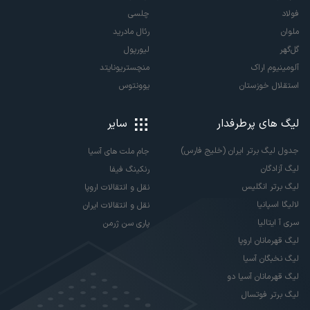
فولاد
چلسی
ملوان
رئال مادرید
گل‌گهر
لیورپول
آلومینیوم اراک
منچستریونایتد
استقلال خوزستان
یوونتوس
لیگ های پرطرفدار
سایر
جدول لیگ برتر ایران (خلیج فارس)
جام ملت های آسیا
لیگ آزادگان
رنکینگ فیفا
لیگ برتر انگلیس
نقل و انتقالات اروپا
لالیگا اسپانیا
نقل و انتقالات ایران
سری آ ایتالیا
پاری سن ژرمن
لیگ قهرمانان اروپا
لیگ نخبگان آسیا
لیگ قهرمانان آسیا دو
لیگ برتر فوتسال