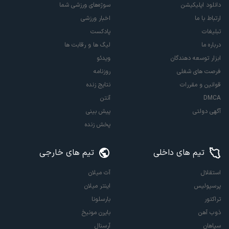
دانلود اپلیکیشن
سوژه‌های ورزشی شما
ارتباط با ما
اخبار ورزشی
تبلیغات
پادکست
درباره ما
لیگ ها و رقابت ها
ابزار توسعه دهندگان
ویدئو
فرصت های شغلی
روزنامه
قوانین و مقررات
نتایج زنده
DMCA
آنتن
آگهی دولتی
پیش بینی
پخش زنده
تیم های داخلی
تیم های خارجی
استقلال
آث میلان
پرسپولیس
اینتر میلان
تراکتور
بارسلونا
ذوب آهن
بایرن مونیخ
سپاهان
آرسنال