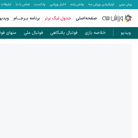
پیش بینی
اپلیکیشن ورزش سه
پخش زنده
اخبار ورزشی
پادکست
تماس با ما
تبلیغات
صفحه‌اصلی
جدول لیگ برتر
برنامه بــرجـــام
ویدیو
ویدیو
خلاصه بازی
فوتبال باشگاهی
فوتبال ملی
منهای فوت