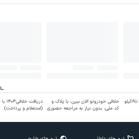
فقط2ماه😮 پودرجلبک بخور و تا8کیلو
خلافی خودروتو الان ببین، با پلاک و
دریافت خل
کد ملی، بدون نیاز به مراجعه حضوری
(استعلام و پرداخت)
تیم های داخلی
تیم های خارجی