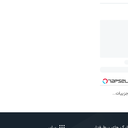
افی۱۴۰۴ با جزییات...
لیگ های پرطرفدار
سایر