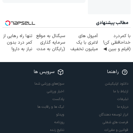
مطالب پیشنهادی
با کمردرد
آمپول های
سیگنال به موقع
تنها راه رهایی از
خداحافظی کن!
لاغری با یک
سرمایه گذاری
کمر درد بدون
(فیلم و ببین ◀
میلیون تخفیف
(رایگان به مدت
نیاز به دارو!
پرسش‌نامه رو
| ارسال از
محدود)
(◂پرسش‌نامه)
پرکن)
داروخانه های
معتبر
راهنما
سرویس ها
دانلود اپلیکیشن
سوژه‌های ورزشی شما
ارتباط با ما
اخبار ورزشی
تبلیغات
پادکست
درباره ما
لیگ ها و رقابت ها
ابزار توسعه دهندگان
ویدئو
فرصت های شغلی
روزنامه
قوانین و مقررات
نتایج زنده