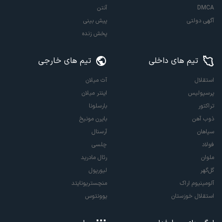
DMCA
آنتن
آگهی دولتی
پیش بینی
پخش زنده
تیم های داخلی
تیم های خارجی
استقلال
آث میلان
پرسپولیس
اینتر میلان
تراکتور
بارسلونا
ذوب آهن
بایرن مونیخ
سپاهان
آرسنال
فولاد
چلسی
ملوان
رئال مادرید
گل‌گهر
لیورپول
آلومینیوم اراک
منچستریونایتد
استقلال خوزستان
یوونتوس