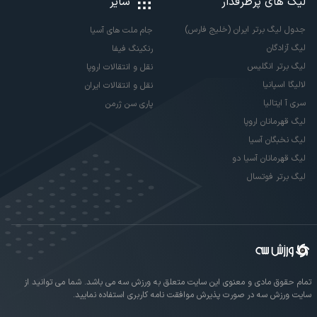
لیگ های پرطرفدار
سایر
جدول لیگ برتر ایران (خلیج فارس)
جام ملت های آسیا
لیگ آزادگان
رنکینگ فیفا
لیگ برتر انگلیس
نقل و انتقالات اروپا
لالیگا اسپانیا
نقل و انتقالات ایران
سری آ ایتالیا
پاری سن ژرمن
لیگ قهرمانان اروپا
لیگ نخبگان آسیا
لیگ قهرمانان آسیا دو
لیگ برتر فوتسال
تمام حقوق مادی و معنوی این سایت متعلق به ورزش سه می باشد. شما می توانید از
سایت ورزش سه در صورت پذیرش موافقت نامه کاربری استفاده نمایید.