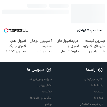
مطالب پیشنهادی
بهترین قیمت
خریدآمپول‌های
۱ میلیون تومان
آمپول های
داروهای لاغری،
لاغری از
تخفیف
لاغری با یک
با ۱ میلیون
داروخانه های
محصولات
میلیون تخفیف
تخفیف و ارسال
اطرافت، ارسال
لاغری؛ یک قدم
| ارسال از
از داروخانه‌
فوری همراه با
نزدیک‌تر به
داروخانه های
پک یخ!
شروع کاهش
معتبر
راهنما
سرویس ها
وزن
دانلود اپلیکیشن
سوژه‌های ورزشی شما
ارتباط با ما
اخبار ورزشی
تبلیغات
پادکست
درباره ما
لیگ ها و رقابت ها
ابزار توسعه دهندگان
ویدئو