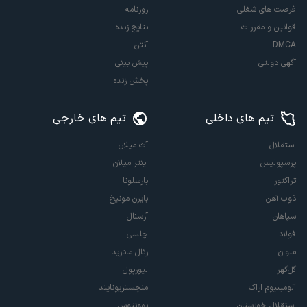
فرصت های شغلی
روزنامه
قوانین و مقررات
نتایج زنده
DMCA
آنتن
آگهی دولتی
پیش بینی
پخش زنده
تیم های داخلی
تیم های خارجی
استقلال
آث میلان
پرسپولیس
اینتر میلان
تراکتور
بارسلونا
ذوب آهن
بایرن مونیخ
سپاهان
آرسنال
فولاد
چلسی
ملوان
رئال مادرید
گل‌گهر
لیورپول
آلومینیوم اراک
منچستریونایتد
استقلال خوزستان
یوونتوس