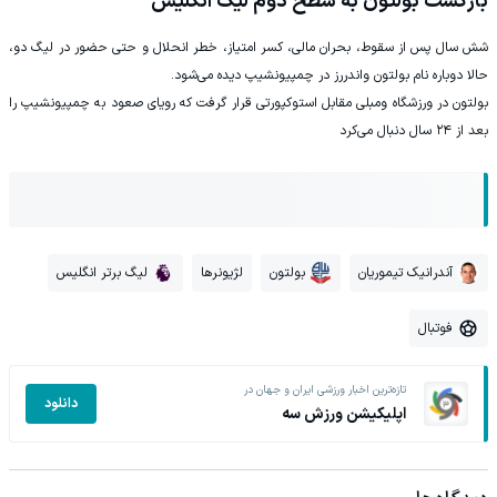
بازگشت بولتون به سطح دوم لیگ انگلیس
شش سال پس از سقوط، بحران مالی، کسر امتیاز، خطر انحلال و حتی حضور در لیگ دو،
حالا دوباره نام بولتون واندررز در چمپیونشیپ دیده می‌شود.
بولتون در ورزشگاه ومبلی مقابل استوکپورتی قرار گرفت که رویای صعود به چمپیونشیپ را
بعد از ۲۴ سال دنبال می‌کرد
آندرانیک تیموریان
بولتون
لژیونرها
لیگ برتر انگلیس
فوتبال
تازه‌ترین اخبار ورزشی ایران و جهان در
دانلود
اپلیکیشن ورزش سه