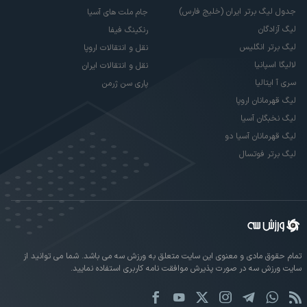
جدول لیگ برتر ایران (خلیج فارس)
جام ملت های آسیا
لیگ آزادگان
رنکینگ فیفا
لیگ برتر انگلیس
نقل و انتقالات اروپا
لالیگا اسپانیا
نقل و انتقالات ایران
سری آ ایتالیا
پاری سن ژرمن
لیگ قهرمانان اروپا
لیگ نخبگان آسیا
لیگ قهرمانان آسیا دو
لیگ برتر فوتسال
تمام حقوق مادی و معنوی این سایت متعلق به ورزش سه می باشد. شما می توانید از
سایت ورزش سه در صورت پذیرش موافقت نامه کاربری استفاده نمایید.