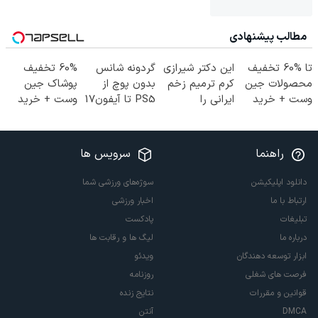
مطالب پیشنهادی
تا %60 تخفیف
این دکتر شیرازی
گردونه شانس
60% تخفیف
محصولات جین
کرم ترمیم زخم
بدون پوچ از
پوشاک جین
وست + خرید
ایرانی را
PS5 تا آیفون17
وست + خرید
در 4 قسط
ساخت!!!
و بیت کوین 🔥
در 4 قسط
راهنما
سرویس ها
دانلود اپلیکیشن
سوژه‌های ورزشی شما
ارتباط با ما
اخبار ورزشی
تبلیغات
پادکست
درباره ما
لیگ ها و رقابت ها
ابزار توسعه دهندگان
ویدئو
فرصت های شغلی
روزنامه
قوانین و مقررات
نتایج زنده
DMCA
آنتن