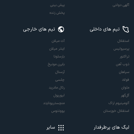
آگهی دولتی
پیش بینی
پخش زنده
تیم های داخلی
تیم های خارجی
استقلال
آث میلان
پرسپولیس
اینتر میلان
تراکتور
بارسلونا
ذوب آهن
بایرن مونیخ
سپاهان
آرسنال
فولاد
چلسی
ملوان
رئال مادرید
گل‌گهر
لیورپول
آلومینیوم اراک
منچستریونایتد
استقلال خوزستان
یوونتوس
لیگ های پرطرفدار
سایر