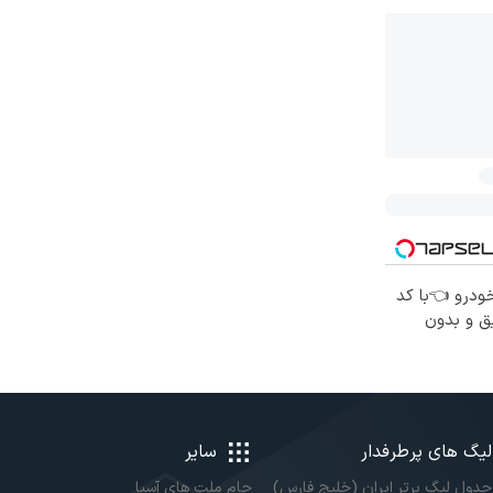
خودرو 👈با کد
ق و بدون
لیگ های پرطرفدار
سایر
جدول لیگ برتر ایران (خلیج فارس)
جام ملت های آسیا