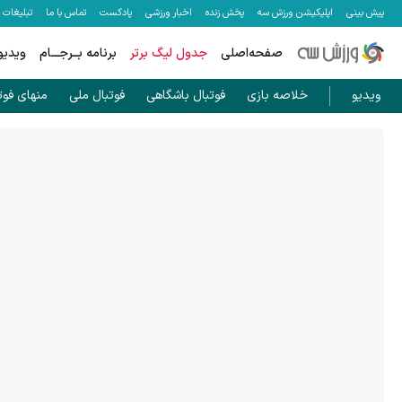
پیش بینی
اپلیکیشن ورزش سه
پخش زنده
اخبار ورزشی
پادکست
تماس با ما
تبلیغات
صفحه‌اصلی
جدول لیگ برتر
برنامه بــرجـــام
ویدیو
ویدیو
خلاصه بازی
فوتبال باشگاهی
فوتبال ملی
منهای فوت