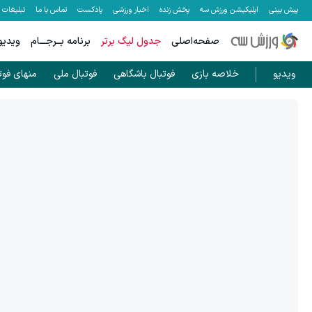
پیش بینی
اپلیکیشن ورزش سه
پخش زنده
اخبار ورزشی
پادکست
تماس با ما
تبلیغات
صفحه‌اصلی
جدول لیگ برتر
برنامه بــرجـــام
ویدیو
ویدیو
خلاصه بازی
فوتبال باشگاهی
فوتبال ملی
منهای فوت