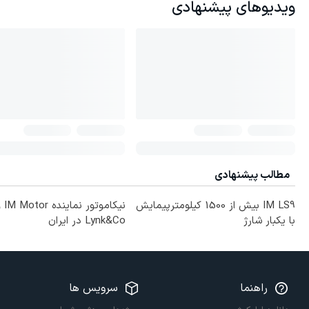
ویدیوهای پیشنهادی
مطالب پیشنهادی
IM LS9 بیش از 1500 کیلومترپیمایش
نیکاموتور نمای
با یکبار شارژ
Lynk&Co در ایران
راهنما
سرویس ها