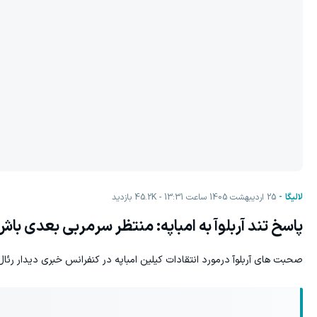
لالیگا
25 اردیبهشت 1405 ساعت 13:31
45.2K
بازدید
پاسخ تند آربلوآ به امباپه: منتظر سرمربی بعدی باش
صحبت های آربلوآ درمورد انتقادات کیلین امباپه در کنفرانس خبری دیدار رئال 