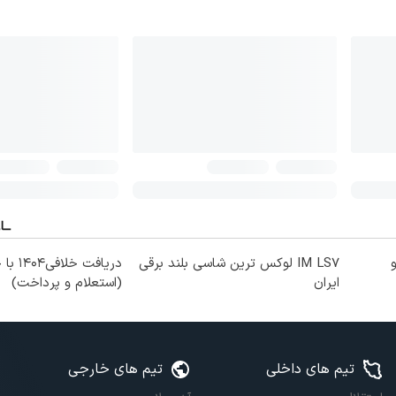
نده IM Motor و
IM LS7 لوکس ترین شاسی بلند برقی
دریافت خل
ایران
(استعلام و پرداخت)
تیم های داخلی
تیم های خارجی