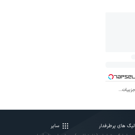
افی۱۴۰۴ با جزییات...
لیگ های پرطرفدار
سایر