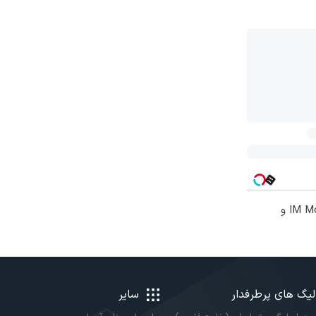
نیکاموتور نماینده IM Motor و
لیگ های پرطرفدار
سایر