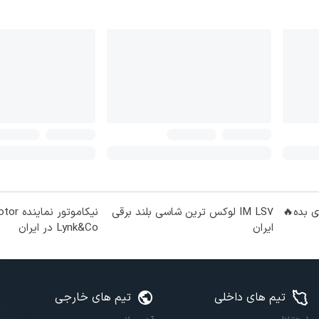
ی بده🔥
IM LS7 لوکس ترین شاسی بلند برقی
ایران
Lynk&Co در ایران
تیم های داخلی
تیم های خارجی