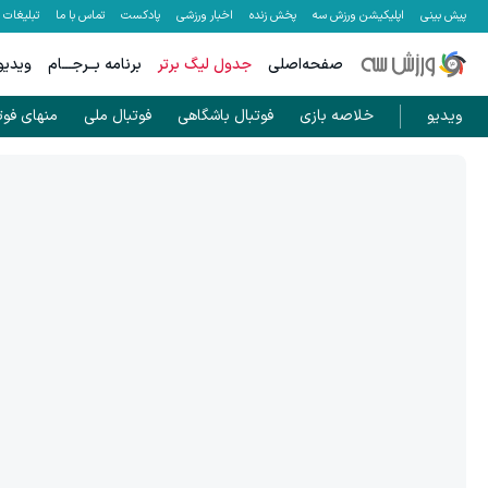
پیش بینی
اپلیکیشن ورزش سه
پخش زنده
اخبار ورزشی
پادکست
تماس با ما
تبلیغات
صفحه‌اصلی
جدول لیگ برتر
برنامه بــرجـــام
ویدیو
ویدیو
خلاصه بازی
فوتبال باشگاهی
فوتبال ملی
منهای فوت