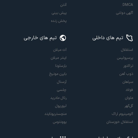
DMCA
آنتن
آگهی دولتی
پیش بینی
پخش زنده
تیم های داخلی
تیم های خارجی
استقلال
آث میلان
پرسپولیس
اینتر میلان
تراکتور
بارسلونا
ذوب آهن
بایرن مونیخ
سپاهان
آرسنال
فولاد
چلسی
ملوان
رئال مادرید
گل‌گهر
لیورپول
آلومینیوم اراک
منچستریونایتد
استقلال خوزستان
یوونتوس