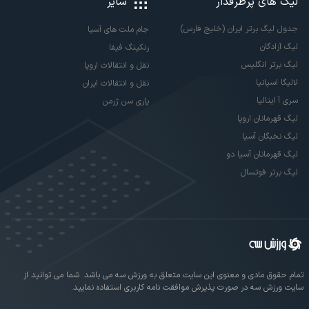
لیگ های پرطرفدار
سایر
جدول لیگ برتر ایران (خلیج فارس)
جام ملت های آسیا
لیگ آزادگان
رنکینگ فیفا
لیگ برتر انگلیس
نقل و انتقالات اروپا
لالیگا اسپانیا
نقل و انتقالات ایران
سری آ ایتالیا
پاری سن ژرمن
لیگ قهرمانان اروپا
لیگ نخبگان آسیا
لیگ قهرمانان آسیا دو
لیگ برتر فوتسال
تمام حقوق مادی و معنوی این سایت متعلق به ورزش سه می باشد. شما می توانید از
سایت ورزش سه در صورت پذیرش موافقت نامه کاربری استفاده نمایید.