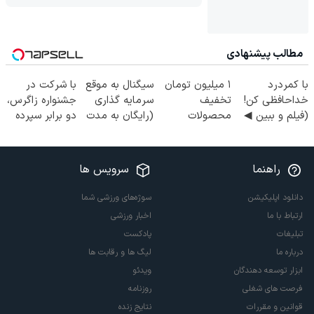
مطالب پیشنهادی
با کمردرد
۱ میلیون تومان
سیگنال به موقع
با شرکت در
خداحافظی کن!
تخفیف
سرمایه گذاری
جشنواره زاگرس،
(فیلم و ببین ◀
محصولات
(رایگان به مدت
دو برابر سپرده
پرسش‌نامه رو
لاغری؛ یک قدم
محدود)
خود را دریافت
پرکن)
نزدیک‌تر به
کنید
شروع کاهش
راهنما
سرویس ها
وزن
دانلود اپلیکیشن
سوژه‌های ورزشی شما
ارتباط با ما
اخبار ورزشی
تبلیغات
پادکست
درباره ما
لیگ ها و رقابت ها
ابزار توسعه دهندگان
ویدئو
فرصت های شغلی
روزنامه
قوانین و مقررات
نتایج زنده