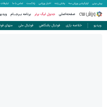
پیش بینی
اپلیکیشن ورزش سه
پخش زنده
اخبار ورزشی
پادکست
تماس با ما
تبلیغات
صفحه‌اصلی
جدول لیگ برتر
برنامه بــرجـــام
ویدیو
ویدیو
خلاصه بازی
فوتبال باشگاهی
فوتبال ملی
منهای فوت