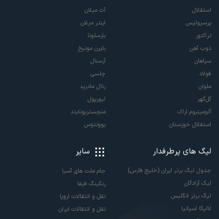
استقلال
آث میلان
پرسپولیس
اینتر میلان
تراکتور
بارسلونا
ذوب آهن
بایرن مونیخ
سپاهان
آرسنال
فولاد
چلسی
ملوان
رئال مادرید
گل‌گهر
لیورپول
آلومینیوم اراک
منچستریونایتد
استقلال خوزستان
یوونتوس
لیگ های پرطرفدار
سایر
جدول لیگ برتر ایران (خلیج فارس)
جام ملت های آسیا
لیگ آزادگان
رنکینگ فیفا
لیگ برتر انگلیس
نقل و انتقالات اروپا
لالیگا اسپانیا
نقل و انتقالات ایران