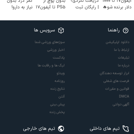
آیفون17 تا 1000
دریافت نکردی؟
بدون پوچ از
کمر درد بدون
دلار برنده شو🔥
| رایگان ثبت
PS5 تا آیفون17
نیاز به دارو!
گردونه شانس
نام کن و رایگان
و بیت کوین 🔥
(◂پرسش‌نامه)
بدون پوچ 💥
شروع کن!
راهنما
سرویس ها
دانلود اپلیکیشن
سوژه‌های ورزشی شما
ارتباط با ما
اخبار ورزشی
تبلیغات
پادکست
درباره ما
لیگ ها و رقابت ها
ابزار توسعه دهندگان
ویدئو
فرصت های شغلی
روزنامه
قوانین و مقررات
نتایج زنده
DMCA
آنتن
آگهی دولتی
پیش بینی
پخش زنده
تیم های داخلی
تیم های خارجی