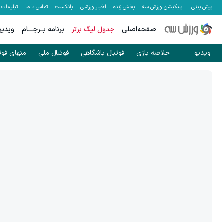
پیش بینی
اپلیکیشن ورزش سه
پخش زنده
اخبار ورزشی
پادکست
تماس با ما
تبلیغات
صفحه‌اصلی
جدول لیگ برتر
برنامه بــرجـــام
ویدیو
ویدیو
خلاصه بازی
فوتبال باشگاهی
فوتبال ملی
منهای فوت