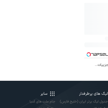
افی۱۴۰۴ با جزییات...
لیگ های پرطرفدار
سایر
جدول لیگ برتر ایران (خلیج فارس)
جام ملت های آسیا