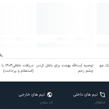
نک مو،
توصیه آیت‌الله بهجت برای باطل کردن
دریافت خل
چشم زخم
(استعلام و پرداخت)
تیم های داخلی
تیم های خارجی
استقلال
آث میلان