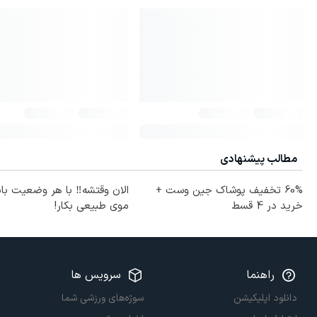
مطالب پیشنهادی
60% تخفیف پوشاک جین وست +
الان وقتشه‼️ با هر وضعیت با
خرید در 4 قسط
موی طبیعی بکار!
راهنما
سرویس ها
دانلود اپلیکیشن
سوژه‌های ورزشی شما