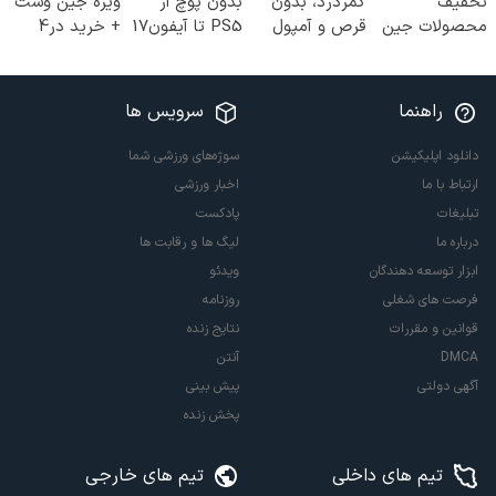
تخفیف
کمردرد، بدون
بدون پوچ از
ویژه جین وست
محصولات جین
قرص و آمپول
PS5 تا آیفون17
+ خرید در4
وست + خرید
و بیت کوین 🔥
قسطه
در 4 قسط
راهنما
سرویس ها
دانلود اپلیکیشن
سوژه‌های ورزشی شما
ارتباط با ما
اخبار ورزشی
تبلیغات
پادکست
درباره ما
لیگ ها و رقابت ها
ابزار توسعه دهندگان
ویدئو
فرصت های شغلی
روزنامه
قوانین و مقررات
نتایج زنده
DMCA
آنتن
آگهی دولتی
پیش بینی
پخش زنده
تیم های داخلی
تیم های خارجی