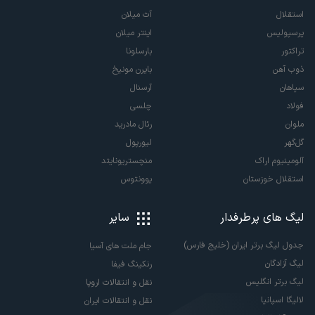
استقلال
آث میلان
پرسپولیس
اینتر میلان
تراکتور
بارسلونا
ذوب آهن
بایرن مونیخ
سپاهان
آرسنال
فولاد
چلسی
ملوان
رئال مادرید
گل‌گهر
لیورپول
آلومینیوم اراک
منچستریونایتد
استقلال خوزستان
یوونتوس
لیگ های پرطرفدار
سایر
جدول لیگ برتر ایران (خلیج فارس)
جام ملت های آسیا
لیگ آزادگان
رنکینگ فیفا
لیگ برتر انگلیس
نقل و انتقالات اروپا
لالیگا اسپانیا
نقل و انتقالات ایران