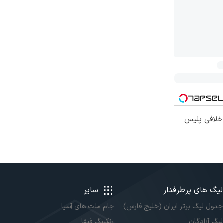
 خلافی پلیس
لیگ های پرطرفدار
سایر
جدول لیگ برتر ایران (خلیج فارس)
جام ملت های آسیا
لیگ آزادگان
رنکینگ فیفا