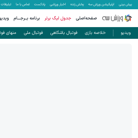
پیش بینی
اپلیکیشن ورزش سه
پخش زنده
اخبار ورزشی
پادکست
تماس با ما
تبلیغات
صفحه‌اصلی
جدول لیگ برتر
برنامه بــرجـــام
ویدیو
ویدیو
خلاصه بازی
فوتبال باشگاهی
فوتبال ملی
منهای فوت