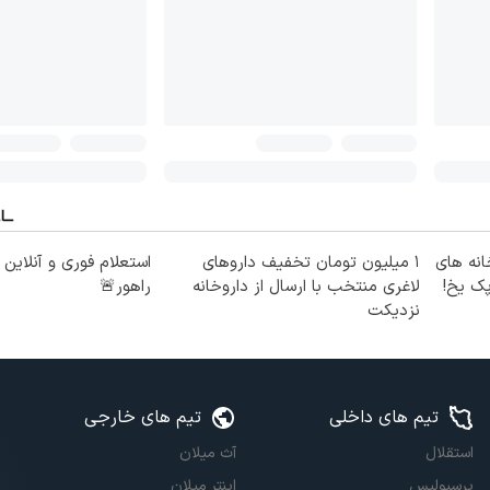
انه های
۱ میلیون تومان تخفیف داروهای
استعلام فوری و آنلاین
پک یخ!
لاغری منتخب با ارسال از داروخانه
راهور🚨
نزدیکت
تیم های داخلی
تیم های خارجی
استقلال
آث میلان
پرسپولیس
اینتر میلان