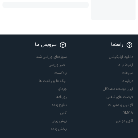
راهنما
سرویس ها
دانلود اپلیکیشن
سوژه‌های ورزشی شما
ارتباط با ما
اخبار ورزشی
تبلیغات
پادکست
درباره ما
لیگ ها و رقابت ها
ابزار توسعه دهندگان
ویدئو
فرصت های شغلی
روزنامه
قوانین و مقررات
نتایج زنده
DMCA
آنتن
آگهی دولتی
پیش بینی
پخش زنده