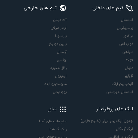
تیم های داخلی
تیم های خارجی
استقلال
آث میلان
پرسپولیس
اینتر میلان
تراکتور
بارسلونا
ذوب آهن
بایرن مونیخ
سپاهان
آرسنال
فولاد
چلسی
ملوان
رئال مادرید
گل‌گهر
لیورپول
آلومینیوم اراک
منچستریونایتد
استقلال خوزستان
یوونتوس
لیگ های پرطرفدار
سایر
جدول لیگ برتر ایران (خلیج فارس)
جام ملت های آسیا
لیگ آزادگان
رنکینگ فیفا
لیگ برتر انگلیس
نقل و انتقالات اروپا