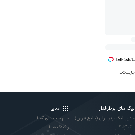
افی۱۴۰۴ با جزییات...
لیگ های پرطرفدار
سایر
جدول لیگ برتر ایران (خلیج فارس)
جام ملت های آسیا
لیگ آزادگان
رنکینگ فیفا