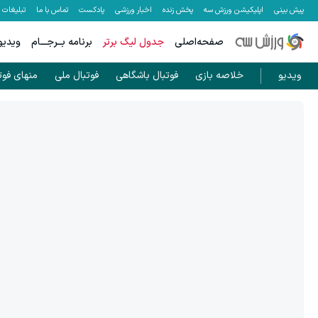
پیش بینی
اپلیکیشن ورزش سه
پخش زنده
اخبار ورزشی
پادکست
تماس با ما
تبلیغات
صفحه‌اصلی
جدول لیگ برتر
برنامه بــرجـــام
ویدیو
ویدیو
خلاصه بازی
فوتبال باشگاهی
فوتبال ملی
منهای فوت