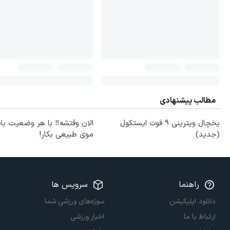
مطالب پیشنهادی
یخچال ویترینی 9 فوت ایستکول
الان وقتشه‼️ با هر وضعیت با
(جدید)
موی طبیعی بکار!
راهنما
سرویس ها
دانلود اپلیکیشن
سوژه‌های ورزشی شما
ارتباط با ما
اخبار ورزشی