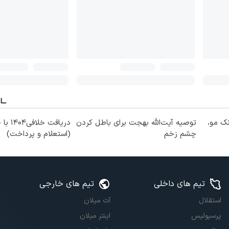
نک مو،
توصیه آیت‌الله بهجت برای باطل کردن
دریافت خل
چشم زخم
(استعلام و پرداخت)
تیم های داخلی
تیم های خارجی
استقلال
آث میلان
پرسپولیس
اینتر میلان