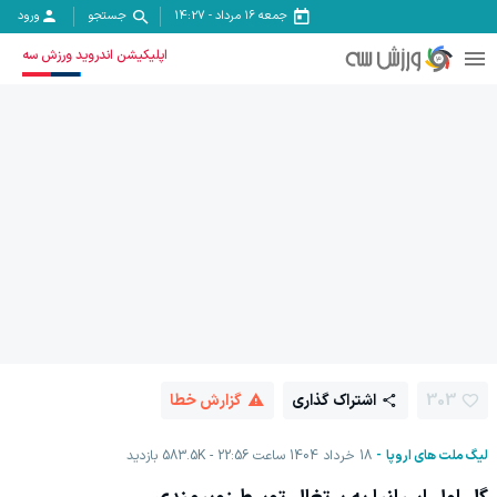
جمعه ۱۶ مرداد
-
14:27
جستجو
ورود
اپلیکیشن اندروید ورزش سه
303
اشتراک گذاری
گزارش خطا
لیگ ملت های اروپا
18 خرداد 1404 ساعت 22:56
583.5K
بازدید