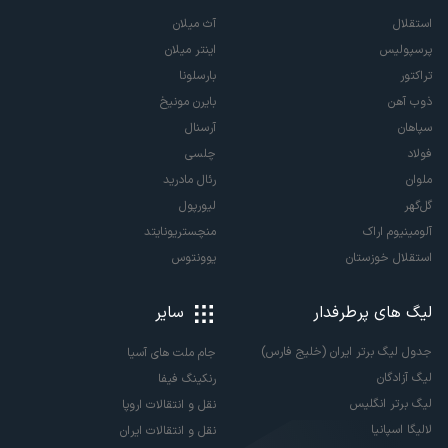
استقلال
آث میلان
پرسپولیس
اینتر میلان
تراکتور
بارسلونا
ذوب آهن
بایرن مونیخ
سپاهان
آرسنال
فولاد
چلسی
ملوان
رئال مادرید
گل‌گهر
لیورپول
آلومینیوم اراک
منچستریونایتد
استقلال خوزستان
یوونتوس
لیگ های پرطرفدار
سایر
جدول لیگ برتر ایران (خلیج فارس)
جام ملت های آسیا
لیگ آزادگان
رنکینگ فیفا
لیگ برتر انگلیس
نقل و انتقالات اروپا
لالیگا اسپانیا
نقل و انتقالات ایران