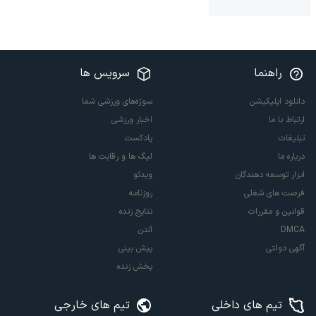
راهنما
سرویس ها
دانلود اپلیکیشن
سوژه‌های ورزشی شما
ارتباط با ما
اخبار ورزشی
تبلیغات
پادکست
درباره ما
لیگ ها و رقابت ها
ابزار توسعه دهندگان
ویدئو
فرصت های شغلی
روزنامه
قوانین و مقررات
نتایج زنده
DMCA
آنتن
آگهی دولتی
پیش بینی
پخش زنده
تیم های داخلی
تیم های خارجی