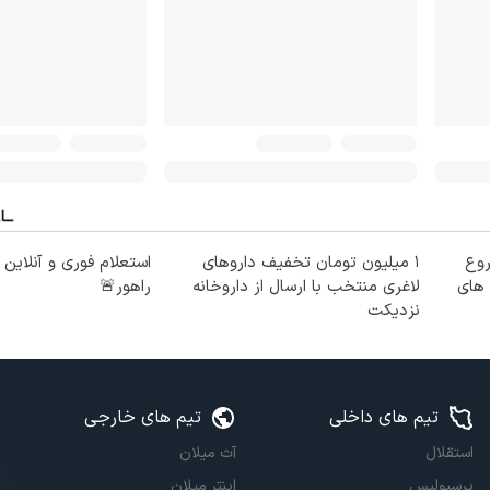
روع
۱ میلیون تومان تخفیف داروهای
استعلام فوری و آنلاین
 های
لاغری منتخب با ارسال از داروخانه
راهور🚨
نزدیکت
تیم های داخلی
تیم های خارجی
استقلال
آث میلان
پرسپولیس
اینتر میلان