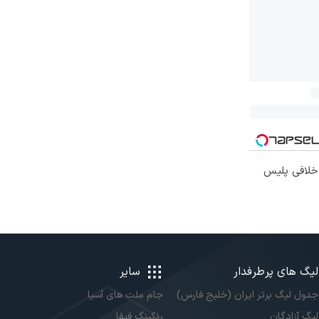
 خلافی پلیس
لیگ های پرطرفدار
سایر
جدول لیگ برتر ایران (خلیج فارس)
جام ملت های آسیا
لیگ آزادگان
رنکینگ فیفا