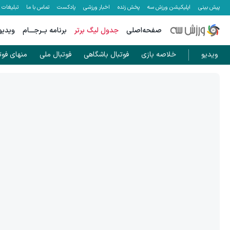
پیش بینی
اپلیکیشن ورزش سه
پخش زنده
اخبار ورزشی
پادکست
تماس با ما
تبلیغات
صفحه‌اصلی
جدول لیگ برتر
برنامه بــرجـــام
ویدیو
ویدیو
خلاصه بازی
فوتبال باشگاهی
فوتبال ملی
منهای فوت