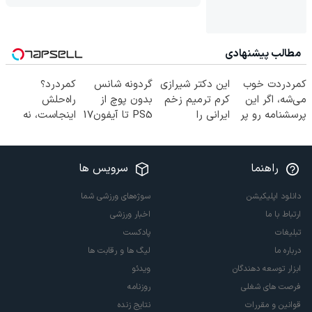
مطالب پیشنهادی
کمردردت خوب
این دکتر شیرازی
گردونه شانس
کمردرد؟
می‌شه، اگر این
کرم ترمیم زخم
بدون پوچ از
راه‌حلش
پرسشنامه رو پر
ایرانی را
PS5 تا آیفون17
اینجاست، نه
کنی!!
ساخت!!!
و بیت کوین 🔥
توی داروخونه
راهنما
سرویس ها
دانلود اپلیکیشن
سوژه‌های ورزشی شما
ارتباط با ما
اخبار ورزشی
تبلیغات
پادکست
درباره ما
لیگ ها و رقابت ها
ابزار توسعه دهندگان
ویدئو
فرصت های شغلی
روزنامه
قوانین و مقررات
نتایج زنده