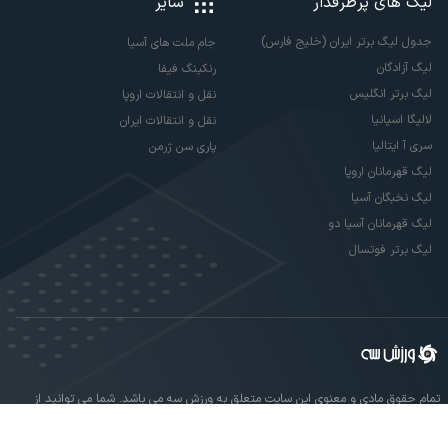
لیگ های پرطرفدار
سایر
جدول لیگ برتر ایران (خلیج فارس)
جام ملت های آسیا
لیگ آزادگان
رنکینگ فیفا
لیگ برتر انگلیس
نقل و انتقالات اروپا
لالیگا اسپانیا
نقل و انتقالات ایران
سری آ ایتالیا
پاری سن ژرمن
لیگ قهرمانان اروپا
لیگ نخبگان آسیا
لیگ قهرمانان آسیا دو
لیگ برتر فوتسال
تمام حقوق مادی و معنوی این سایت متعلق به ورزش سه می باشد. شما می توانید از
سایت ورزش سه در صورت پذیرش موافقت نامه کاربری استفاده نمایید.