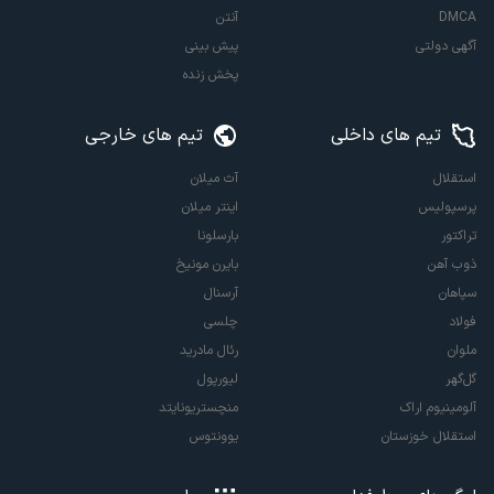
DMCA
آنتن
آگهی دولتی
پیش بینی
پخش زنده
تیم های داخلی
تیم های خارجی
استقلال
آث میلان
پرسپولیس
اینتر میلان
تراکتور
بارسلونا
ذوب آهن
بایرن مونیخ
سپاهان
آرسنال
فولاد
چلسی
ملوان
رئال مادرید
گل‌گهر
لیورپول
آلومینیوم اراک
منچستریونایتد
استقلال خوزستان
یوونتوس