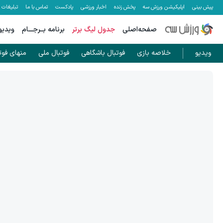
پیش بینی
اپلیکیشن ورزش سه
پخش زنده
اخبار ورزشی
پادکست
تماس با ما
تبلیغات
صفحه‌اصلی
جدول لیگ برتر
برنامه بــرجـــام
ویدیو
ویدیو
خلاصه بازی
فوتبال باشگاهی
فوتبال ملی
منهای فوت