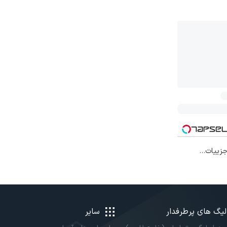
افی۱۴۰۴ با جزییات...
لیگ های پرطرفدار
سایر