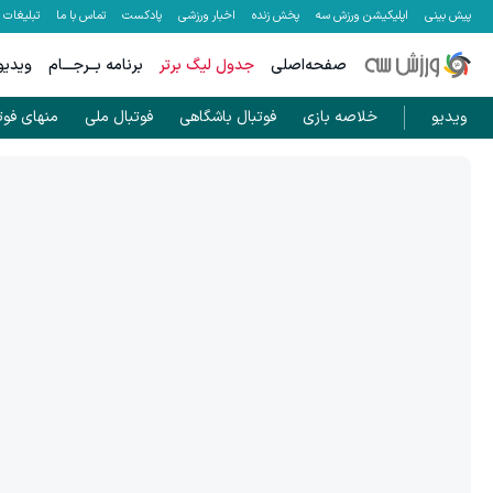
پیش بینی
اپلیکیشن ورزش سه
پخش زنده
اخبار ورزشی
پادکست
تماس با ما
تبلیغات
صفحه‌اصلی
جدول لیگ برتر
برنامه بــرجـــام
ویدیو
ویدیو
خلاصه بازی
فوتبال باشگاهی
فوتبال ملی
منهای فوت