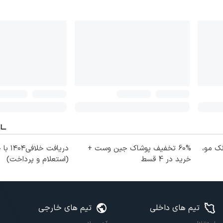
نک مو،
60% تخفیف پوشاک جین وست +
دریافت خل
خرید در 4 قسط
(استعلام و پرداخت)
تیم های داخلی
تیم های خارجی