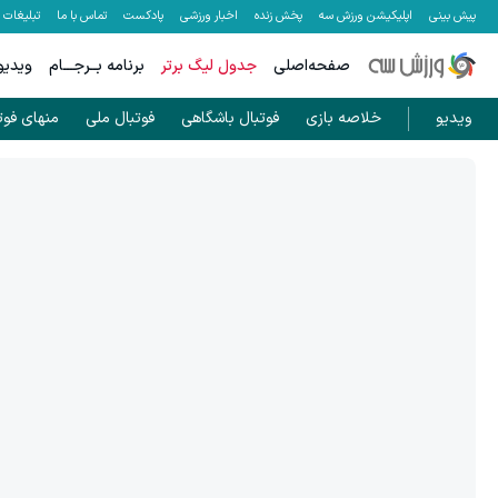
پیش بینی
اپلیکیشن ورزش سه
پخش زنده
اخبار ورزشی
پادکست
تماس با ما
تبلیغات
صفحه‌اصلی
جدول لیگ برتر
برنامه بــرجـــام
ویدیو
ویدیو
خلاصه بازی
فوتبال باشگاهی
فوتبال ملی
منهای فوت