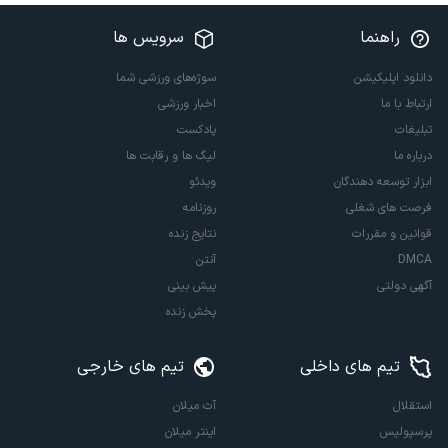
راهنما
سرویس ها
دانلود اپلیکیشن
سوژه‌های ورزشی شما
ارتباط با ما
اخبار ورزشی
تبلیغات
پادکست
درباره ما
لیگ ها و رقابت ها
ابزار توسعه دهندگان
ویدئو
فرصت های شغلی
روزنامه
قوانین و مقررات
نتایج زنده
DMCA
آنتن
آگهی دولتی
پیش بینی
پخش زنده
تیم های داخلی
تیم های خارجی
استقلال
آث میلان
پرسپولیس
اینتر میلان