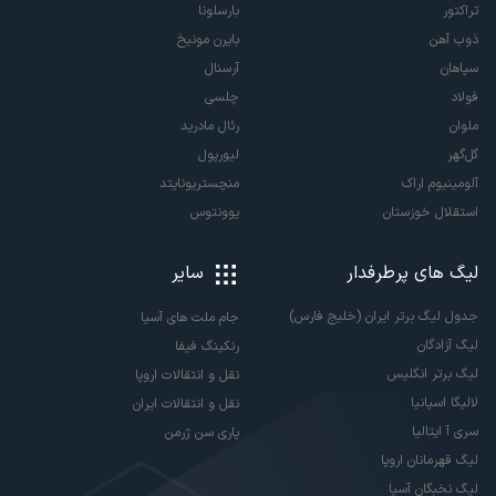
تراکتور
بارسلونا
ذوب آهن
بایرن مونیخ
سپاهان
آرسنال
فولاد
چلسی
ملوان
رئال مادرید
گل‌گهر
لیورپول
آلومینیوم اراک
منچستریونایتد
استقلال خوزستان
یوونتوس
لیگ های پرطرفدار
سایر
جدول لیگ برتر ایران (خلیج فارس)
جام ملت های آسیا
لیگ آزادگان
رنکینگ فیفا
لیگ برتر انگلیس
نقل و انتقالات اروپا
لالیگا اسپانیا
نقل و انتقالات ایران
سری آ ایتالیا
پاری سن ژرمن
لیگ قهرمانان اروپا
لیگ نخبگان آسیا