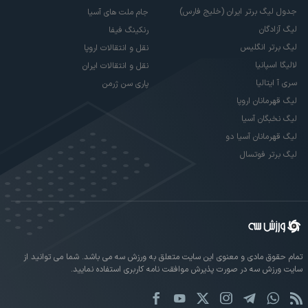
جدول لیگ برتر ایران (خلیج فارس)
جام ملت های آسیا
لیگ آزادگان
رنکینگ فیفا
لیگ برتر انگلیس
نقل و انتقالات اروپا
لالیگا اسپانیا
نقل و انتقالات ایران
سری آ ایتالیا
پاری سن ژرمن
لیگ قهرمانان اروپا
لیگ نخبگان آسیا
لیگ قهرمانان آسیا دو
لیگ برتر فوتسال
تمام حقوق مادی و معنوی این سایت متعلق به ورزش سه می باشد. شما می توانید از
سایت ورزش سه در صورت پذیرش موافقت نامه کاربری استفاده نمایید.