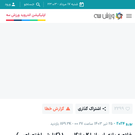
شنبه ۱۷ مرداد
-
23:03
جستجو
ورود
اپلیکیشن اندروید ورزش سه
2299
اشتراک گذاری
گزارش خطا
یورو 2024
25 تیر 1403 ساعت 00:27
869.3K
بازدید