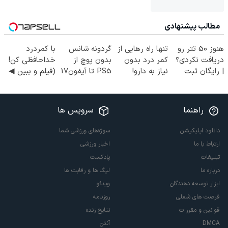
مطالب پیشنهادی
هنوز 50 تتر رو
تنها راه رهایی از
گردونه شانس
با کمردرد
دریافت نکردی؟
کمر درد بدون
بدون پوچ از
خداحافظی کن!
| رایگان ثبت
نیاز به دارو!
PS5 تا آیفون17
(فیلم و ببین ◀
نام کن و رایگان
(◂پرسش‌نامه)
و بیت کوین 🔥
پرسش‌نامه رو
شروع کن!
پرکن)
راهنما
سرویس ها
دانلود اپلیکیشن
سوژه‌های ورزشی شما
ارتباط با ما
اخبار ورزشی
تبلیغات
پادکست
درباره ما
لیگ ها و رقابت ها
ابزار توسعه دهندگان
ویدئو
فرصت های شغلی
روزنامه
قوانین و مقررات
نتایج زنده
DMCA
آنتن