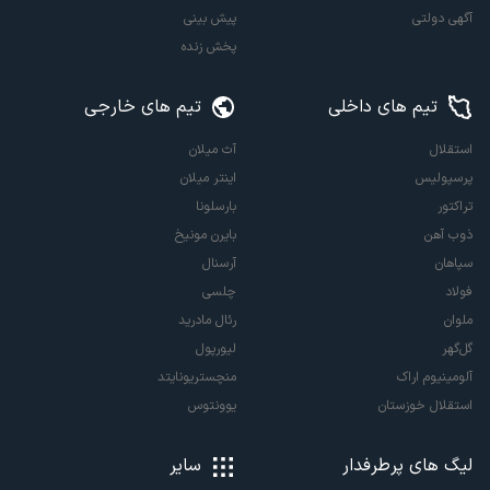
آگهی دولتی
پیش بینی
پخش زنده
تیم های داخلی
تیم های خارجی
استقلال
آث میلان
پرسپولیس
اینتر میلان
تراکتور
بارسلونا
ذوب آهن
بایرن مونیخ
سپاهان
آرسنال
فولاد
چلسی
ملوان
رئال مادرید
گل‌گهر
لیورپول
آلومینیوم اراک
منچستریونایتد
استقلال خوزستان
یوونتوس
لیگ های پرطرفدار
سایر