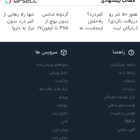
مطالب پیشنهادی
هنوز 50 تتر رو
کمردرد؟
گردونه شانس
تنها راه رهایی از
دریافت نکردی؟
راه‌حلش
بدون پوچ از
کمر درد بدون
| رایگان ثبت
اینجاست، نه
PS5 تا آیفون17
نیاز به دارو!
نام کن و رایگان
توی داروخونه
و بیت کوین 🔥
(◂پرسش‌نامه)
شروع کن!
راهنما
سرویس ها
دانلود اپلیکیشن
سوژه‌های ورزشی شما
ارتباط با ما
اخبار ورزشی
تبلیغات
پادکست
درباره ما
لیگ ها و رقابت ها
ابزار توسعه دهندگان
ویدئو
فرصت های شغلی
روزنامه
قوانین و مقررات
نتایج زنده
DMCA
آنتن
آگهی دولتی
پیش بینی
پخش زنده