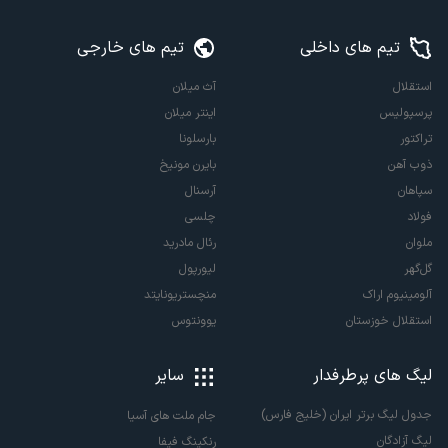
تیم های داخلی
تیم های خارجی
استقلال
آث میلان
پرسپولیس
اینتر میلان
تراکتور
بارسلونا
ذوب آهن
بایرن مونیخ
سپاهان
آرسنال
فولاد
چلسی
ملوان
رئال مادرید
گل‌گهر
لیورپول
آلومینیوم اراک
منچستریونایتد
استقلال خوزستان
یوونتوس
لیگ های پرطرفدار
سایر
جدول لیگ برتر ایران (خلیج فارس)
جام ملت های آسیا
لیگ آزادگان
رنکینگ فیفا