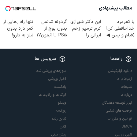
مطالب پیشنهادی
با کمردرد
این دکتر شیرازی
گردونه شانس
تنها راه رهایی از
خداحافظی کن!
کرم ترمیم زخم
بدون پوچ از
کمر درد بدون
(فیلم و ببین ◀
ایرانی را
PS5 تا آیفون17
نیاز به دارو!
پرسش‌نامه رو
ساخت!!!
و بیت کوین 🔥
(◂پرسش‌نامه)
پرکن)
راهنما
سرویس ها
دانلود اپلیکیشن
سوژه‌های ورزشی شما
ارتباط با ما
اخبار ورزشی
تبلیغات
پادکست
درباره ما
لیگ ها و رقابت ها
ابزار توسعه دهندگان
ویدئو
فرصت های شغلی
روزنامه
قوانین و مقررات
نتایج زنده
DMCA
آنتن
آگهی دولتی
پیش بینی