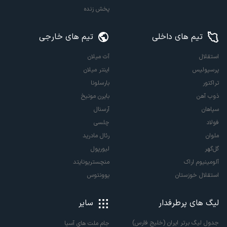
پخش زنده
تیم های داخلی
تیم های خارجی
استقلال
آث میلان
پرسپولیس
اینتر میلان
تراکتور
بارسلونا
ذوب آهن
بایرن مونیخ
سپاهان
آرسنال
فولاد
چلسی
ملوان
رئال مادرید
گل‌گهر
لیورپول
آلومینیوم اراک
منچستریونایتد
استقلال خوزستان
یوونتوس
لیگ های پرطرفدار
سایر
جدول لیگ برتر ایران (خلیج فارس)
جام ملت های آسیا