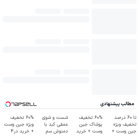
مطالب پیشنهادی
تا 60 درصد
60% تخفیف
شست و شوی
60% تخفیف
تخفیف ویژه
پوشاک جین
عمقی کبد با
ویژه جین وست
جین وست +
وست + خرید
دمنوش سم
+ خرید در4
خرید در4 قسط
در 4 قسط
زدای گیاهی
قسط