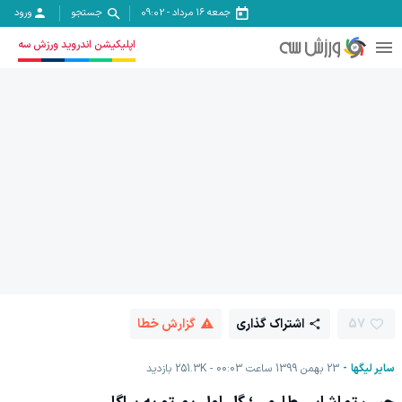
جمعه ۱۶ مرداد
-
09:02
جستجو
ورود
اپلیکیشن اندروید ورزش سه
57
اشتراک گذاری
گزارش خطا
سایر لیگها
23 بهمن 1399 ساعت 00:03
251.3K
بازدید