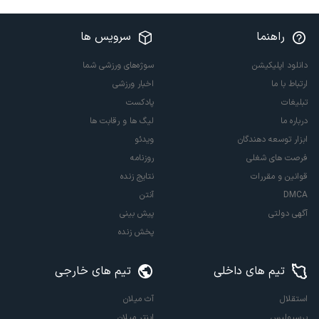
راهنما
سرویس ها
دانلود اپلیکیشن
سوژه‌های ورزشی شما
ارتباط با ما
اخبار ورزشی
تبلیغات
پادکست
درباره ما
لیگ ها و رقابت ها
ابزار توسعه دهندگان
ویدئو
فرصت های شغلی
روزنامه
قوانین و مقررات
نتایج زنده
DMCA
آنتن
آگهی دولتی
پیش بینی
پخش زنده
تیم های داخلی
تیم های خارجی
استقلال
آث میلان
پرسپولیس
اینتر میلان