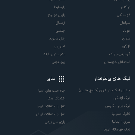
تراکتور
بارسلونا
ذوب آهن
بایرن مونیخ
سپاهان
آرسنال
فولاد
چلسی
ملوان
رئال مادرید
گل‌گهر
لیورپول
آلومینیوم اراک
منچستریونایتد
استقلال خوزستان
یوونتوس
لیگ های پرطرفدار
سایر
جدول لیگ برتر ایران (خلیج فارس)
جام ملت های آسیا
لیگ آزادگان
رنکینگ فیفا
لیگ برتر انگلیس
نقل و انتقالات اروپا
لالیگا اسپانیا
نقل و انتقالات ایران
سری آ ایتالیا
پاری سن ژرمن
لیگ قهرمانان اروپا