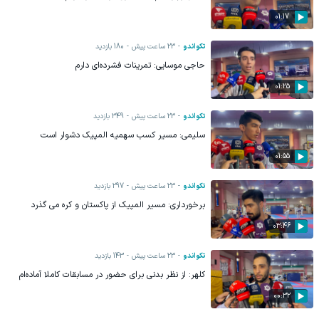
01:17
تکواندو
23 ساعت پیش
180
بازدید
حاجی موسایی: تمرینات فشرده‌ای دارم
01:25
تکواندو
23 ساعت پیش
349
بازدید
سلیمی: مسیر کسب سهمیه المپیک دشوار است
01:55
تکواندو
23 ساعت پیش
297
بازدید
برخورداری: مسیر المپیک از پاکستان و کره می گذرد
03:46
تکواندو
23 ساعت پیش
143
بازدید
کلهر: از نظر بدنی برای حضور در مسابقات کاملا آماده‌ام
00:32