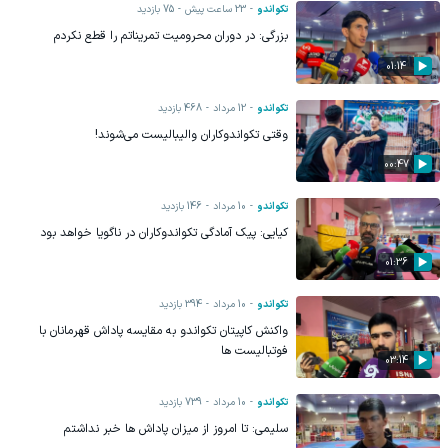
تکواندو
23 ساعت پیش
75
بازدید
بزرگی: در دوران محرومیت تمریناتم را قطع نکردم
01:14
تکواندو
12 مرداد
468
بازدید
وقتی تکواندوکاران والیبالیست می‌شوند!
00:47
تکواندو
10 مرداد
146
بازدید
کیایی: پیک آمادگی تکواندوکاران‌ در ناگویا خواهد بود
01:36
تکواندو
10 مرداد
394
بازدید
واکنش کاپیتان تکواندو به مقایسه پاداش قهرمانان با
فوتبالیست ها
03:14
تکواندو
10 مرداد
739
بازدید
سلیمی: تا امروز از میزان‌ پاداش ها خبر نداشتم