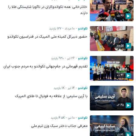
خانلرخانی: همه تکواندوکاران در ناگویا شایستگی طلا را
دارند
05:42
تکواندو
10 مرداد
127
بازدید
حضور دبیرکل کمیته ملی المپیک در فدراسیون تکواندو
00:55
تکواندو
26 تیر
930
بازدید
تقدیم قهرمانی در جام‌جهانی تکواندو به مردم جنوب ایران
00:41
تکواندو
14 تیر
1K
بازدید
با آرین سلیمی؛ از علاقه به فوتبال تا طلای المپیک‌
02:45
تکواندو
10 تیر
4.5K
بازدید
معرفی جذاب دختر سبک وزن تیم ملی
01:31