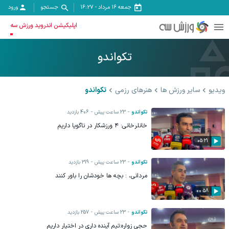
جمعه ۱۶ مرداد
-
16:27
جستجو
ورود
اپلیکیشن اندروید ورزش سه
تکواندو
ویدیو
سایر ورزش ها
هنرهای رزمی
تکواندو
تکواندو
23 ساعت پیش
406
بازدید
خانلرخانی: ۴ ورزشکار در ناگویا داریم
05:21
تکواندو
23 ساعت پیش
319
بازدید
مردانی، : بچه ها خودشان را باور کنند
00:58
تکواندو
23 ساعت پیش
257
بازدید
حجی زواره:تیم آینده داری در اختیار داریم