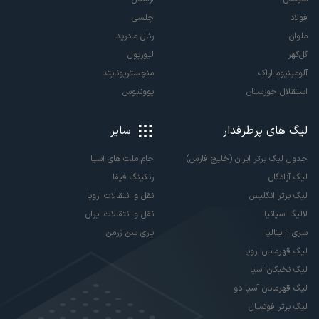
فولاد
چلسی
ملوان
رئال مادرید
گل‌گهر
لیورپول
آلومینیوم اراک
منچستریونایتد
استقلال خوزستان
یوونتوس
لیگ های پرطرفدار
سایر
جدول لیگ برتر ایران (خلیج فارس)
جام ملت های آسیا
لیگ آزادگان
رنکینگ فیفا
لیگ برتر انگلیس
نقل و انتقالات اروپا
لالیگا اسپانیا
نقل و انتقالات ایران
سری آ ایتالیا
پاری سن ژرمن
لیگ قهرمانان اروپا
لیگ نخبگان آسیا
لیگ قهرمانان آسیا دو
لیگ برتر فوتسال