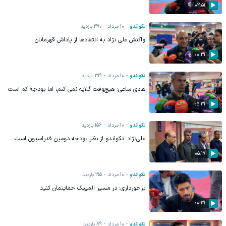
02:51
تکواندو
10 مرداد
390
بازدید
واکنش علی نژاد به انتقادها از پاداش قهرمانان
00:31
تکواندو
10 مرداد
319
بازدید
هادی ساعی: هیچ‌وقت گلایه نمی کنم، اما بودجه کم است
05:31
تکواندو
10 مرداد
156
بازدید
علی‌نژاد: تکواندو‌ از نظر بودجه دومین فدراسیون است
05:19
تکواندو
10 مرداد
215
بازدید
برخورداری: در مسیر المپیک حمایتمان کنید
00:31
تکواندو
10 مرداد
89
بازدید