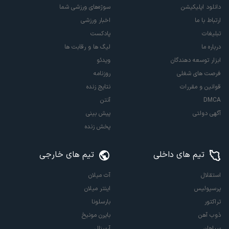
دانلود اپلیکیشن
سوژه‌های ورزشی شما
ارتباط با ما
اخبار ورزشی
تبلیغات
پادکست
درباره ما
لیگ ها و رقابت ها
ابزار توسعه دهندگان
ویدئو
فرصت های شغلی
روزنامه
قوانین و مقررات
نتایج زنده
DMCA
آنتن
آگهی دولتی
پیش بینی
پخش زنده
تیم های داخلی
تیم های خارجی
استقلال
آث میلان
پرسپولیس
اینتر میلان
تراکتور
بارسلونا
ذوب آهن
بایرن مونیخ
سپاهان
آرسنال