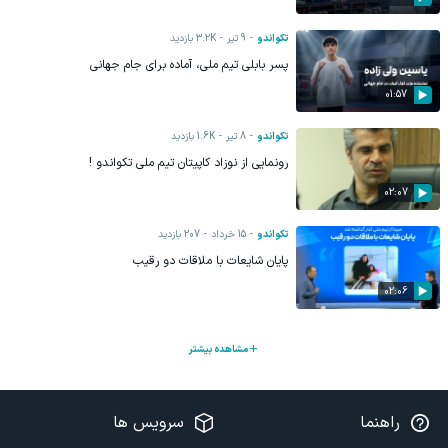
تکواندو
9 تیر
3.2K
بازدید
پسر بابلی تیم ملی، آماده برای جام جهانی
01:57
تکواندو
8 تیر
1.6K
بازدید
رونمایی از نوزاد کاپیتان تیم ملی تکواندو !
02:07
تکواندو
15 خرداد
207
بازدید
پایان شایعات با ملاقات دو رقیب
02:06
مشاهده بیشتر
راهنما
سرویس ها