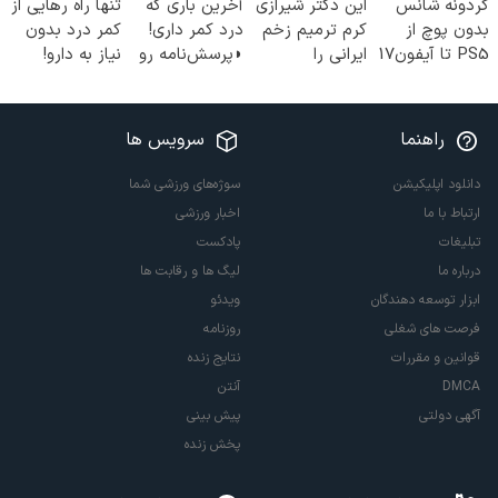
گردونه شانس
این دکتر شیرازی
آخرین باری که
تنها راه رهایی از
بدون پوچ از
کرم ترمیم زخم
درد کمر داری!
کمر درد بدون
PS5 تا آیفون17
ایرانی را
◗پرسش‌نامه رو
نیاز به دارو!
و بیت کوین 🔥
ساخت!!!
پر کن◖
(◂پرسش‌نامه)
راهنما
سرویس ها
دانلود اپلیکیشن
سوژه‌های ورزشی شما
ارتباط با ما
اخبار ورزشی
تبلیغات
پادکست
درباره ما
لیگ ها و رقابت ها
ابزار توسعه دهندگان
ویدئو
فرصت های شغلی
روزنامه
قوانین و مقررات
نتایج زنده
DMCA
آنتن
آگهی دولتی
پیش بینی
پخش زنده