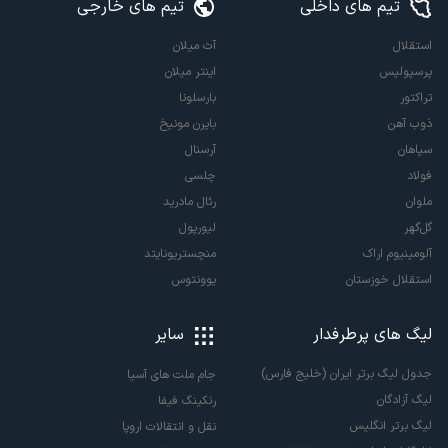
تیم های داخلی
تیم های خارجی
استقلال
آث میلان
پرسپولیس
اینتر میلان
تراکتور
بارسلونا
ذوب آهن
بایرن مونیخ
سپاهان
آرسنال
فولاد
چلسی
ملوان
رئال مادرید
گل‌گهر
لیورپول
آلومینیوم اراک
منچستریونایتد
استقلال خوزستان
یوونتوس
لیگ های پرطرفدار
سایر
جدول لیگ برتر ایران (خلیج فارس)
جام ملت های آسیا
لیگ آزادگان
رنکینگ فیفا
لیگ برتر انگلیس
نقل و انتقالات اروپا