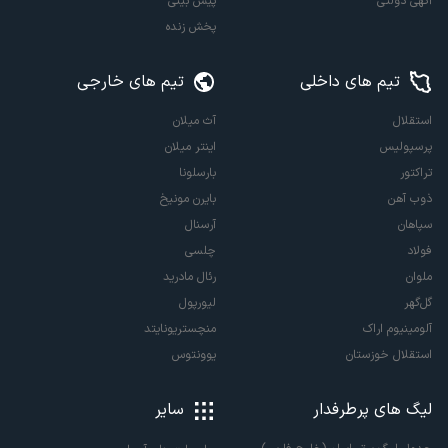
آگهی دولتی
پیش بینی
پخش زنده
تیم های داخلی
تیم های خارجی
استقلال
آث میلان
پرسپولیس
اینتر میلان
تراکتور
بارسلونا
ذوب آهن
بایرن مونیخ
سپاهان
آرسنال
فولاد
چلسی
ملوان
رئال مادرید
گل‌گهر
لیورپول
آلومینیوم اراک
منچستریونایتد
استقلال خوزستان
یوونتوس
لیگ های پرطرفدار
سایر