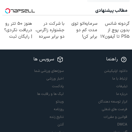
مطالب پیشنهادی
گردونه شانس
سرمایه‌اتو توی
با شرکت در
هنوز 50 تتر رو
بدون پوچ از
مدت کم دو
جشنواره زاگرس،
دریافت نکردی؟
PS5 تا آیفون17
برابر کن!
دو برابر سپرده
| رایگان ثبت
و بیت کوین 🔥
(جشنواره ویژه
خود را دریافت
نام کن و رایگان
زاگرس)🔥
کنید
شروع کن!
راهنما
سرویس ها
دانلود اپلیکیشن
سوژه‌های ورزشی شما
ارتباط با ما
اخبار ورزشی
تبلیغات
پادکست
درباره ما
لیگ ها و رقابت ها
ابزار توسعه دهندگان
ویدئو
فرصت های شغلی
روزنامه
قوانین و مقررات
نتایج زنده
DMCA
آنتن