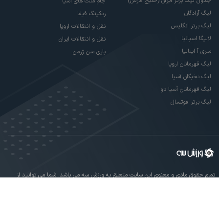
جدول لیگ برتر ایران (خلیج فارس)
جام ملت های آسیا
لیگ آزادگان
رنکینگ فیفا
لیگ برتر انگلیس
نقل و انتقالات اروپا
لالیگا اسپانیا
نقل و انتقالات ایران
سری آ ایتالیا
پاری سن ژرمن
لیگ قهرمانان اروپا
لیگ نخبگان آسیا
لیگ قهرمانان آسیا دو
لیگ برتر فوتسال
تمام حقوق مادی و معنوی این سایت متعلق به ورزش سه می باشد. شما می توانید از
سایت ورزش سه در صورت پذیرش موافقت نامه کاربری استفاده نمایید.