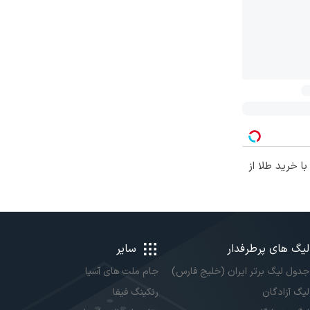
ا خرید طلا از
لیگ های پرطرفدار
سایر
جدول لیگ برتر ایران (خلیج فارس)
جام ملت های آسیا
لیگ آزادگان
رنکینگ فیفا