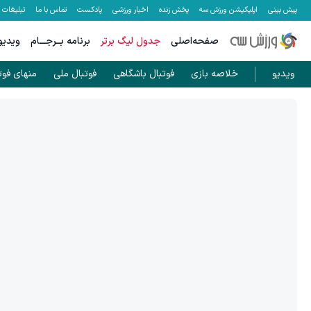
پیش بینی
اپلیکیشن ورزش سه
پخش زنده
اخبار ورزشی
پادکست
تماس با ما
تبلیغات
صفحه‌اصلی
جدول لیگ برتر
برنامه بــرجـــام
ویدیو
ویدیو
خلاصه بازی
فوتبال باشگاهی
فوتبال ملی
منهای فوت