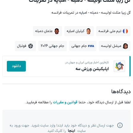
گل زیبا مثلث اولیسه - دمبله - امباپه در تمرینات
گل زیبا مثلث اولیسه - دمبله - امباپه در تمرینات فرانسه
تیم ملی فرانسه
کیلیان امباپه
عثمان دمبله
میشل اولیسه
جام جهانی
جام جهانی 2026
فوتبال
تازه‌ترین اخبار ورزشی ایران و جهان در
دانلود
اپلیکیشن ورزش سه
دیدگاه‌ها
لطفا قبل از ارسال دیدگاه خود، حتما
قوانین و مقررات
را مطالعه فرمایید.
جهت ارسال نظر و دیدگاه خود باید ابتدا وارد سایت شوید. جهت ورود به
سایت
اینجا
را کلیک کنید