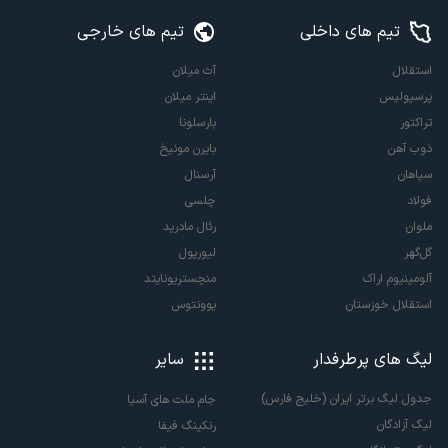
تیم های داخلی
تیم های خارجی
استقلال
آث میلان
پرسپولیس
اینتر میلان
تراکتور
بارسلونا
ذوب آهن
بایرن مونیخ
سپاهان
آرسنال
فولاد
چلسی
ملوان
رئال مادرید
گل‌گهر
لیورپول
آلومینیوم اراک
منچستریونایتد
استقلال خوزستان
یوونتوس
لیگ های پرطرفدار
سایر
جدول لیگ برتر ایران (خلیج فارس)
جام ملت های آسیا
لیگ آزادگان
رنکینگ فیفا