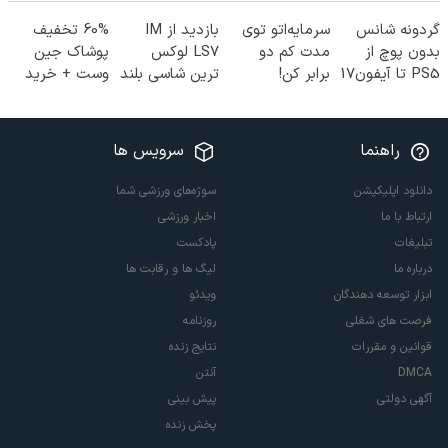
گردونه شانس
سرمایه‌اتو توی
بازدید از IM
60% تخفیف
بدون پوچ از
مدت کم دو
LS7 لوکس
پوشاک جین
PS5 تا آیفون17
برابر کن!
ترین شاسی بلند
وست + خرید
و بیت کوین 🔥
(جشنواره ویژه
برقی ایران در
در 4 قسط
زاگرس)🔥
باشگاه انقلاب
راهنما
سرویس ها
دانلود اپلیکیشن
سوژه‌های ورزشی شما
ارتباط با ما
اخبار ورزشی
تبلیغات
پادکست
درباره ما
لیگ ها و رقابت ها
ابزار توسعه دهندگان
ویدئو
فرصت های شغلی
روزنامه
قوانین و مقررات
نتایج زنده
DMCA
آنتن
آگهی دولتی
پیش بینی
پخش زنده