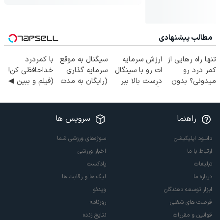
مطالب پیشنهادی
تنها راه رهایی از
ارزش سرمایه
سیگنال به موقع
با کمردرد
کمر درد رو
ات رو با سینگال
سرمایه گذاری
خداحافظی کن!
میدونی؟ بدون
درست بالا ببر
(رایگان به مدت
(فیلم و ببین ◀
نیاز به دارو!
👌✅
محدود)
پرسش‌نامه رو
(◂پرسش‌نامه)
پرکن)
راهنما
سرویس ها
دانلود اپلیکیشن
سوژه‌های ورزشی شما
ارتباط با ما
اخبار ورزشی
تبلیغات
پادکست
درباره ما
لیگ ها و رقابت ها
ابزار توسعه دهندگان
ویدئو
فرصت های شغلی
روزنامه
قوانین و مقررات
نتایج زنده