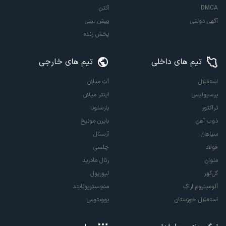
DMCA
آنتن
آگهی دولتی
پیش بینی
پخش زنده
تیم های داخلی
تیم های خارجی
استقلال
آث میلان
پرسپولیس
اینتر میلان
تراکتور
بارسلونا
ذوب آهن
بایرن مونیخ
سپاهان
آرسنال
فولاد
چلسی
ملوان
رئال مادرید
گل‌گهر
لیورپول
آلومینیوم اراک
منچستریونایتد
استقلال خوزستان
یوونتوس