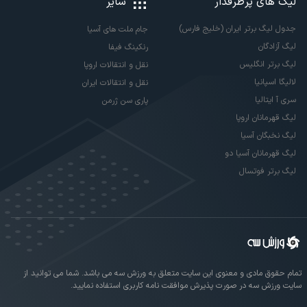
لیگ های پرطرفدار
سایر
جدول لیگ برتر ایران (خلیج فارس)
جام ملت های آسیا
لیگ آزادگان
رنکینگ فیفا
لیگ برتر انگلیس
نقل و انتقالات اروپا
لالیگا اسپانیا
نقل و انتقالات ایران
سری آ ایتالیا
پاری سن ژرمن
لیگ قهرمانان اروپا
لیگ نخبگان آسیا
لیگ قهرمانان آسیا دو
لیگ برتر فوتسال
تمام حقوق مادی و معنوی این سایت متعلق به ورزش سه می باشد. شما می توانید از
سایت ورزش سه در صورت پذیرش موافقت نامه کاربری استفاده نمایید.