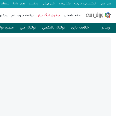
پیش بینی
اپلیکیشن ورزش سه
پخش زنده
اخبار ورزشی
پادکست
تماس با ما
تبلیغات
صفحه‌اصلی
جدول لیگ برتر
برنامه بــرجـــام
ویدیو
ویدیو
خلاصه بازی
فوتبال باشگاهی
فوتبال ملی
منهای فوت