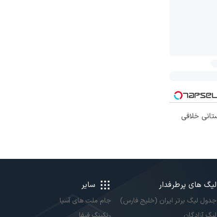
تانی خلافی
لیگ های پرطرفدار
سایر
جدول لیگ برتر ایران (خلیج فارس)
جام ملت های آسیا
لیگ آزادگان
رنکینگ فیفا