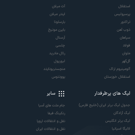
استقلال
آث میلان
پرسپولیس
اینتر میلان
تراکتور
بارسلونا
ذوب آهن
بایرن مونیخ
سپاهان
آرسنال
فولاد
چلسی
ملوان
رئال مادرید
گل‌گهر
لیورپول
آلومینیوم اراک
منچستریونایتد
استقلال خوزستان
یوونتوس
لیگ های پرطرفدار
سایر
جدول لیگ برتر ایران (خلیج فارس)
جام ملت های آسیا
لیگ آزادگان
رنکینگ فیفا
لیگ برتر انگلیس
نقل و انتقالات اروپا
لالیگا اسپانیا
نقل و انتقالات ایران