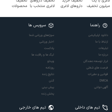
لاغری با یک
تخفیف خرید
تخفیف داروهای
تخفیف
میلیون تخفیف
داروهای لاغری
لاغری منتخب با
محصولات
| ارسال از
با ارسال از
ارسال از
لاغری؛ یک قدم
داروخانه های
داروخانه و پک
داروخانه
نزدیک‌تر به
معتبر
یخ!
نزدیکت
شروع کاهش
راهنما
سرویس ها
وزن
دانلود اپلیکیشن
سوژه‌های ورزشی شما
ارتباط با ما
اخبار ورزشی
تبلیغات
پادکست
درباره ما
لیگ ها و رقابت ها
ابزار توسعه دهندگان
ویدئو
فرصت های شغلی
روزنامه
قوانین و مقررات
نتایج زنده
DMCA
آنتن
آگهی دولتی
پیش بینی
پخش زنده
تیم های داخلی
تیم های خارجی