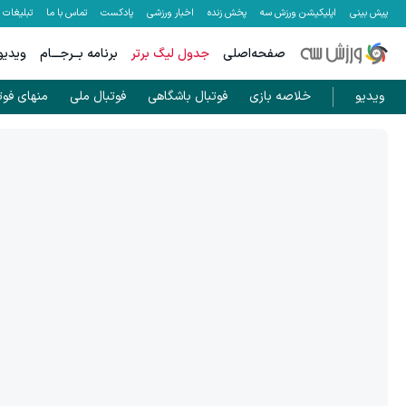
پیش بینی
اپلیکیشن ورزش سه
پخش زنده
اخبار ورزشی
پادکست
تماس با ما
تبلیغات
صفحه‌اصلی
جدول لیگ برتر
برنامه بــرجـــام
ویدیو
ویدیو
خلاصه بازی
فوتبال باشگاهی
فوتبال ملی
منهای فوت