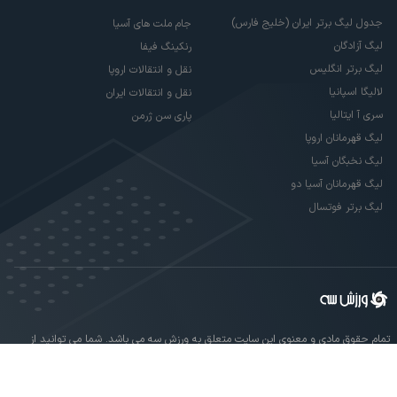
جدول لیگ برتر ایران (خلیج فارس)
جام ملت های آسیا
لیگ آزادگان
رنکینگ فیفا
لیگ برتر انگلیس
نقل و انتقالات اروپا
لالیگا اسپانیا
نقل و انتقالات ایران
سری آ ایتالیا
پاری سن ژرمن
لیگ قهرمانان اروپا
لیگ نخبگان آسیا
لیگ قهرمانان آسیا دو
لیگ برتر فوتسال
تمام حقوق مادی و معنوی این سایت متعلق به ورزش سه می باشد. شما می توانید از
سایت ورزش سه در صورت پذیرش موافقت نامه کاربری استفاده نمایید.