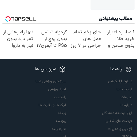
مطالب پیشنهادی
۱ میلیارد اعتبار
جای زخم تمام
گردونه شانس
تنها راه رهایی از
خرید طلا |
عمل های
بدون پوچ از
کمر درد بدون
بدون ضامن و
جراحی در ۷ روز
PS5 تا آیفون17
نیاز به دارو!
چک
درمان شد!
و بیت کوین 🔥
(◂پرسش‌نامه)
(فوری مشاوره
بگیرید)
راهنما
سرویس ها
دانلود اپلیکیشن
سوژه‌های ورزشی شما
ارتباط با ما
اخبار ورزشی
تبلیغات
پادکست
درباره ما
لیگ ها و رقابت ها
ابزار توسعه دهندگان
ویدئو
فرصت های شغلی
روزنامه
قوانین و مقررات
نتایج زنده
DMCA
آنتن