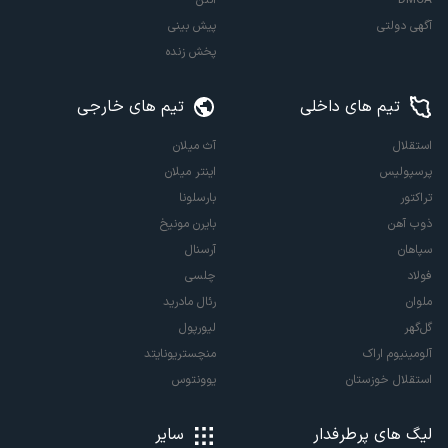
آگهی دولتی
پیش بینی
پخش زنده
تیم های داخلی
تیم های خارجی
استقلال
آث میلان
پرسپولیس
اینتر میلان
تراکتور
بارسلونا
ذوب آهن
بایرن مونیخ
سپاهان
آرسنال
فولاد
چلسی
ملوان
رئال مادرید
گل‌گهر
لیورپول
آلومینیوم اراک
منچستریونایتد
استقلال خوزستان
یوونتوس
لیگ های پرطرفدار
سایر