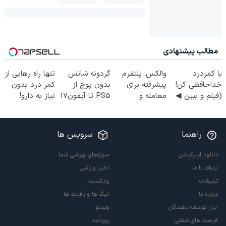
مطالب پیشنهادی
با کمردرد
والکس: پلتفرم
گردونه شانس
تنها راه رهایی از
خداحافظی کن!
پیشرفته برای
بدون پوچ از
کمر درد بدون
(فیلم و ببین ◀
معامله و
PS5 تا آیفون17
نیاز به دارو!
پرسش‌نامه رو
سرمایه‌گذاری
و بیت کوین 🔥
(◂پرسش‌نامه)
پرکن)
ایمن
راهنما
سرویس ها
دانلود اپلیکیشن
سوژه‌های ورزشی شما
ارتباط با ما
اخبار ورزشی
تبلیغات
پادکست
درباره ما
لیگ ها و رقابت ها
ابزار توسعه دهندگان
ویدئو
فرصت های شغلی
روزنامه