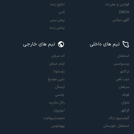
قوانین و مقررات
نتایج زنده
DMCA
آنتن
آگهی دولتی
پیش بینی
پخش زنده
تیم های داخلی
تیم های خارجی
استقلال
آث میلان
پرسپولیس
اینتر میلان
تراکتور
بارسلونا
ذوب آهن
بایرن مونیخ
سپاهان
آرسنال
فولاد
چلسی
ملوان
رئال مادرید
گل‌گهر
لیورپول
آلومینیوم اراک
منچستریونایتد
استقلال خوزستان
یوونتوس