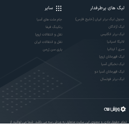
لیگ های پرطرفدار
سایر
جدول لیگ برتر ایران (خلیج فارس)
جام ملت های آسیا
لیگ آزادگان
رنکینگ فیفا
لیگ برتر انگلیس
نقل و انتقالات اروپا
لالیگا اسپانیا
نقل و انتقالات ایران
سری آ ایتالیا
پاری سن ژرمن
لیگ قهرمانان اروپا
لیگ نخبگان آسیا
لیگ قهرمانان آسیا دو
لیگ برتر فوتسال
تمام حقوق مادی و معنوی این سایت متعلق به ورزش سه می باشد. شما می توانید از
سایت ورزش سه در صورت پذیرش موافقت نامه کاربری استفاده نمایید.