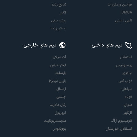
قوانین و مقررات
نتایج زنده
DMCA
آنتن
آگهی دولتی
پیش بینی
پخش زنده
تیم های داخلی
تیم های خارجی
استقلال
آث میلان
پرسپولیس
اینتر میلان
تراکتور
بارسلونا
ذوب آهن
بایرن مونیخ
سپاهان
آرسنال
فولاد
چلسی
ملوان
رئال مادرید
گل‌گهر
لیورپول
آلومینیوم اراک
منچستریونایتد
استقلال خوزستان
یوونتوس