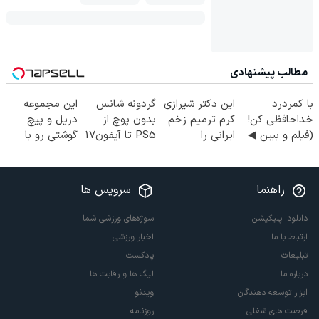
مطالب پیشنهادی
با کمردرد
این دکتر شیرازی
گردونه شانس
این مجموعه
خداحافظی کن!
کرم ترمیم زخم
بدون پوچ از
دریل و پیچ
(فیلم و ببین ◀
ایرانی را
PS5 تا آیفون17
گوشتی رو با
پرسش‌نامه رو
ساخت!!!
و بیت کوین 🔥
گارانتی و نصف
پرکن)
قیمت بخر!😉
راهنما
سرویس ها
دانلود اپلیکیشن
سوژه‌های ورزشی شما
ارتباط با ما
اخبار ورزشی
تبلیغات
پادکست
درباره ما
لیگ ها و رقابت ها
ابزار توسعه دهندگان
ویدئو
فرصت های شغلی
روزنامه