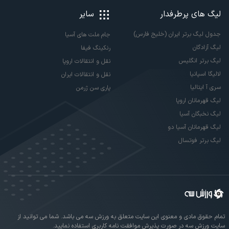
لیگ های پرطرفدار
سایر
جدول لیگ برتر ایران (خلیج فارس)
جام ملت های آسیا
لیگ آزادگان
رنکینگ فیفا
لیگ برتر انگلیس
نقل و انتقالات اروپا
لالیگا اسپانیا
نقل و انتقالات ایران
سری آ ایتالیا
پاری سن ژرمن
لیگ قهرمانان اروپا
لیگ نخبگان آسیا
لیگ قهرمانان آسیا دو
لیگ برتر فوتسال
تمام حقوق مادی و معنوی این سایت متعلق به ورزش سه می باشد. شما می توانید از
سایت ورزش سه در صورت پذیرش موافقت نامه کاربری استفاده نمایید.