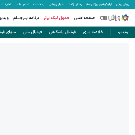
پیش بینی
اپلیکیشن ورزش سه
پخش زنده
اخبار ورزشی
پادکست
تماس با ما
تبلیغات
صفحه‌اصلی
جدول لیگ برتر
برنامه بــرجـــام
ویدیو
ویدیو
خلاصه بازی
فوتبال باشگاهی
فوتبال ملی
منهای فوت