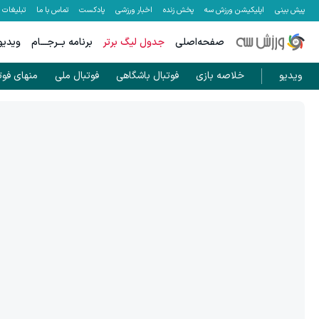
پیش بینی
اپلیکیشن ورزش سه
پخش زنده
اخبار ورزشی
پادکست
تماس با ما
تبلیغات
صفحه‌اصلی
جدول لیگ برتر
برنامه بــرجـــام
ویدیو
ویدیو
خلاصه بازی
فوتبال باشگاهی
فوتبال ملی
منهای فوت