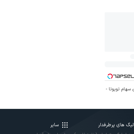
 سهام تویوتا -
لیگ های پرطرفدار
سایر