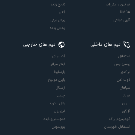
قوانین و مقررات
نتایج زنده
DMCA
آنتن
آگهی دولتی
پیش بینی
پخش زنده
تیم های داخلی
تیم های خارجی
استقلال
آث میلان
پرسپولیس
اینتر میلان
تراکتور
بارسلونا
ذوب آهن
بایرن مونیخ
سپاهان
آرسنال
فولاد
چلسی
ملوان
رئال مادرید
گل‌گهر
لیورپول
آلومینیوم اراک
منچستریونایتد
استقلال خوزستان
یوونتوس