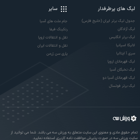
لیگ های پرطرفدار
سایر
جدول لیگ برتر ایران (خلیج فارس)
جام ملت های آسیا
لیگ آزادگان
رنکینگ فیفا
لیگ برتر انگلیس
نقل و انتقالات اروپا
لالیگا اسپانیا
نقل و انتقالات ایران
سری آ ایتالیا
پاری سن ژرمن
لیگ قهرمانان اروپا
لیگ نخبگان آسیا
لیگ قهرمانان آسیا دو
لیگ برتر فوتسال
تمام حقوق مادی و معنوی این سایت متعلق به ورزش سه می باشد. شما می توانید از
سایت ورزش سه در صورت پذیرش موافقت نامه کاربری استفاده نمایید.