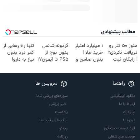
مطالب پیشنهادی
هنوز 50 تتر رو
۱ میلیارد اعتبار
گردونه شانس
تنها راه رهایی از
دریافت نکردی؟
خرید طلا |
بدون پوچ از
کمر درد بدون
| رایگان ثبت
بدون ضامن و
PS5 تا آیفون17
نیاز به دارو!
نام کن و رایگان
چک
و بیت کوین 🔥
(◂پرسش‌نامه)
شروع کن!
راهنما
سرویس ها
دانلود اپلیکیشن
سوژه‌های ورزشی شما
ارتباط با ما
اخبار ورزشی
تبلیغات
پادکست
درباره ما
لیگ ها و رقابت ها
ابزار توسعه دهندگان
ویدئو
فرصت های شغلی
روزنامه