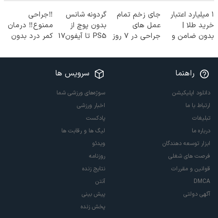
۱ میلیارد اعتبار
جای زخم تمام
گردونه شانس
‼️جراحی
خرید طلا |
عمل های
بدون پوچ از
ممنوع‼️ درمان
بدون ضامن و
جراحی در ۷ روز
PS5 تا آیفون17
کمر درد بدون
چک
درمان شد!
و بیت کوین 🔥
جراحی و دوره
(فوری مشاوره
نقاهت
بگیرید)
راهنما
سرویس ها
دانلود اپلیکیشن
سوژه‌های ورزشی شما
ارتباط با ما
اخبار ورزشی
تبلیغات
پادکست
درباره ما
لیگ ها و رقابت ها
ابزار توسعه دهندگان
ویدئو
فرصت های شغلی
روزنامه
قوانین و مقررات
نتایج زنده
DMCA
آنتن
آگهی دولتی
پیش بینی
پخش زنده