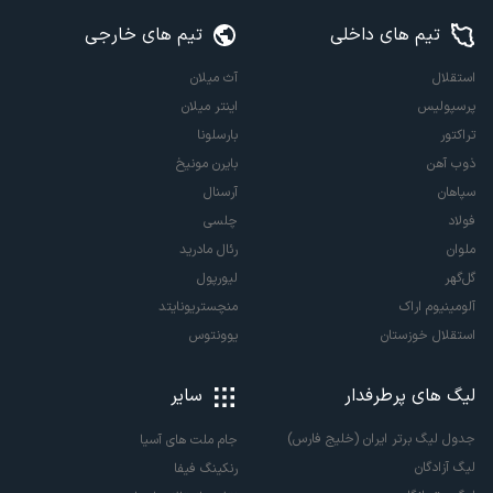
تیم های داخلی
تیم های خارجی
استقلال
آث میلان
پرسپولیس
اینتر میلان
تراکتور
بارسلونا
ذوب آهن
بایرن مونیخ
سپاهان
آرسنال
فولاد
چلسی
ملوان
رئال مادرید
گل‌گهر
لیورپول
آلومینیوم اراک
منچستریونایتد
استقلال خوزستان
یوونتوس
لیگ های پرطرفدار
سایر
جدول لیگ برتر ایران (خلیج فارس)
جام ملت های آسیا
لیگ آزادگان
رنکینگ فیفا