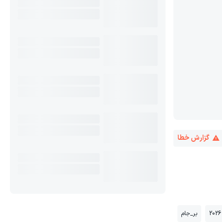
گزارش خطا
بر_جام