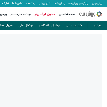
پیش بینی
اپلیکیشن ورزش سه
پخش زنده
اخبار ورزشی
پادکست
تماس با ما
تبلیغات
صفحه‌اصلی
جدول لیگ برتر
برنامه بــرجـــام
ویدیو
ویدیو
خلاصه بازی
فوتبال باشگاهی
فوتبال ملی
منهای فوت