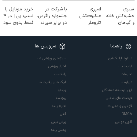
اسپری
اسپری
با شرکت در
خرید موبایل با
حشره‌کش خانه
عنکبوت‌‌کش
جشنواره زاگرس،
اسنپ پی | در ۴
و گیاهان
تارومار
دو برابر سپرده
قسط بدون سود
خانگی،
ازبین‌برنده انواع
خود را دریافت
و کارمزد!
نابودکننده انواع
عنکبوت
کنید
حشرات خانگی و
راهنما
سرویس ها
آفات
دانلود اپلیکیشن
سوژه‌های ورزشی شما
ارتباط با ما
اخبار ورزشی
تبلیغات
پادکست
درباره ما
لیگ ها و رقابت ها
ابزار توسعه دهندگان
ویدئو
فرصت های شغلی
روزنامه
قوانین و مقررات
نتایج زنده
DMCA
آنتن
آگهی دولتی
پیش بینی
پخش زنده