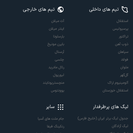
تیم های داخلی
تیم های خارجی
استقلال
آث میلان
پرسپولیس
اینتر میلان
تراکتور
بارسلونا
ذوب آهن
بایرن مونیخ
سپاهان
آرسنال
فولاد
چلسی
ملوان
رئال مادرید
گل‌گهر
لیورپول
آلومینیوم اراک
منچستریونایتد
استقلال خوزستان
یوونتوس
لیگ های پرطرفدار
سایر
جدول لیگ برتر ایران (خلیج فارس)
جام ملت های آسیا
لیگ آزادگان
رنکینگ فیفا