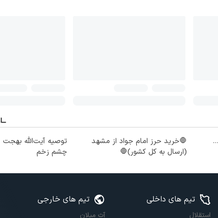
ت...
🛑خرید حرز امام جواد از مشهد
توصیه آیت‌الله بهجت 
(ارسال به کل کشور)🛑
چشم زخم
تیم های داخلی
تیم های خارجی
استقلال
آث میلان