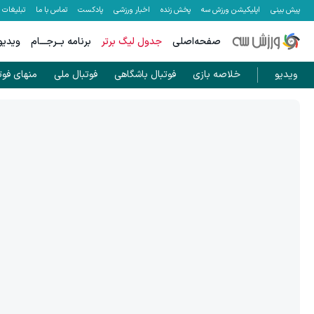
پیش بینی
اپلیکیشن ورزش سه
پخش زنده
اخبار ورزشی
پادکست
تماس با ما
تبلیغات
صفحه‌اصلی
جدول لیگ برتر
برنامه بــرجـــام
ویدیو
ویدیو
خلاصه بازی
فوتبال باشگاهی
فوتبال ملی
منهای فوت