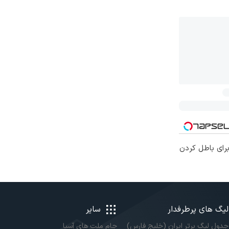
برای باطل کردن
لیگ های پرطرفدار
سایر
جدول لیگ برتر ایران (خلیج فارس)
جام ملت های آسیا