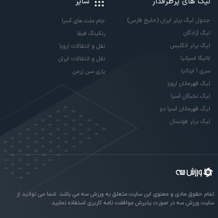
لیگ های پرطرفدار
سایر
جدول لیگ برتر ایران (خلیج فارس)
جام ملت های آسیا
لیگ آزادگان
رنکینگ فیفا
لیگ برتر انگلیس
نقل و انتقالات اروپا
لالیگا اسپانیا
نقل و انتقالات ایران
سری آ ایتالیا
پاری سن ژرمن
لیگ قهرمانان اروپا
لیگ نخبگان آسیا
لیگ قهرمانان آسیا دو
لیگ برتر فوتسال
تمام حقوق مادی و معنوی این سایت متعلق به ورزش سه می باشد. شما می توانید از
سایت ورزش سه در صورت پذیرش موافقت نامه کاربری استفاده نمایید.