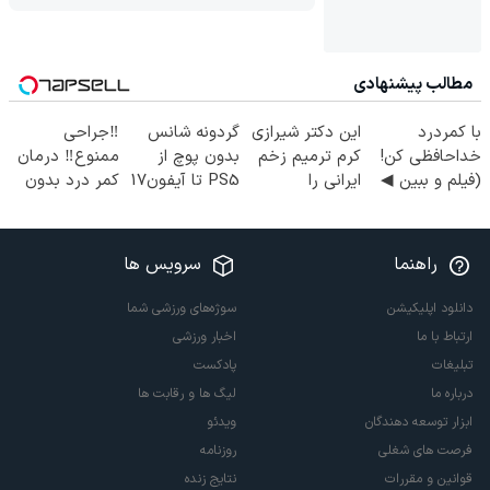
مطالب پیشنهادی
با کمردرد
این دکتر شیرازی
گردونه شانس
‼️جراحی
خداحافظی کن!
کرم ترمیم زخم
بدون پوچ از
ممنوع‼️ درمان
(فیلم و ببین ◀
ایرانی را
PS5 تا آیفون17
کمر درد بدون
پرسش‌نامه رو
ساخت!!!
و بیت کوین 🔥
جراحی و دوره
پرکن)
نقاهت
راهنما
سرویس ها
دانلود اپلیکیشن
سوژه‌های ورزشی شما
ارتباط با ما
اخبار ورزشی
تبلیغات
پادکست
درباره ما
لیگ ها و رقابت ها
ابزار توسعه دهندگان
ویدئو
فرصت های شغلی
روزنامه
قوانین و مقررات
نتایج زنده