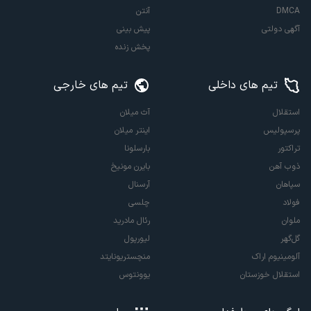
DMCA
آنتن
آگهی دولتی
پیش بینی
پخش زنده
تیم های داخلی
تیم های خارجی
استقلال
آث میلان
پرسپولیس
اینتر میلان
تراکتور
بارسلونا
ذوب آهن
بایرن مونیخ
سپاهان
آرسنال
فولاد
چلسی
ملوان
رئال مادرید
گل‌گهر
لیورپول
آلومینیوم اراک
منچستریونایتد
استقلال خوزستان
یوونتوس