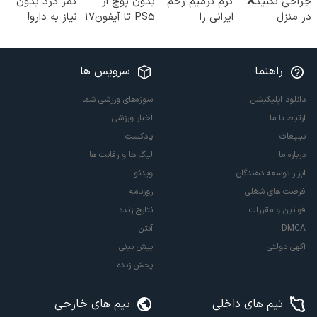
جراحی نکنید❌
کرم ترمیم زخم
بدون پوچ از
کمر درد بدون
در منزل
ایرانی را
PS5 تا آیفون17
نیاز به دارو!
درمانش کن
ساخت!!!
و بیت کوین 🔥
(◂پرسش‌نامه)
(◂پرسش‌نامه)
راهنما
سرویس ها
دانلود اپلیکیشن
سوژه‌های ورزشی شما
ارتباط با ما
اخبار ورزشی
تبلیغات
پادکست
درباره ما
لیگ ها و رقابت ها
ابزار توسعه دهندگان
ویدئو
فرصت های شغلی
روزنامه
قوانین و مقررات
نتایج زنده
DMCA
آنتن
آگهی دولتی
پیش بینی
پخش زنده
تیم های داخلی
تیم های خارجی