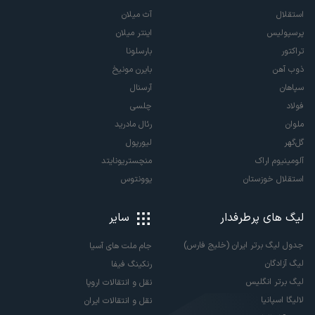
استقلال
آث میلان
پرسپولیس
اینتر میلان
تراکتور
بارسلونا
ذوب آهن
بایرن مونیخ
سپاهان
آرسنال
فولاد
چلسی
ملوان
رئال مادرید
گل‌گهر
لیورپول
آلومینیوم اراک
منچستریونایتد
استقلال خوزستان
یوونتوس
لیگ های پرطرفدار
سایر
جدول لیگ برتر ایران (خلیج فارس)
جام ملت های آسیا
لیگ آزادگان
رنکینگ فیفا
لیگ برتر انگلیس
نقل و انتقالات اروپا
لالیگا اسپانیا
نقل و انتقالات ایران