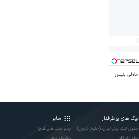
 خلافی پلیس
لیگ های پرطرفدار
سایر
جدول لیگ برتر ایران (خلیج فارس)
جام ملت های آسیا
لیگ آزادگان
رنکینگ فیفا