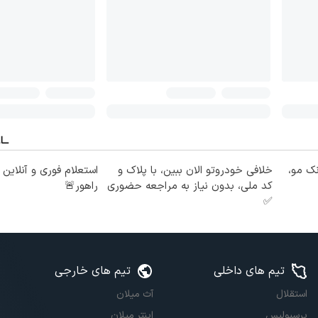
نک مو،
خلافی خودروتو الان ببین، با پلاک و
استعلام فوری و آنلاین
کد ملی، بدون نیاز به مراجعه حضوری
راهور🚨
✅
تیم های داخلی
تیم های خارجی
استقلال
آث میلان
پرسپولیس
اینتر میلان