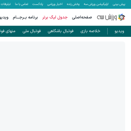
پیش بینی
اپلیکیشن ورزش سه
پخش زنده
اخبار ورزشی
پادکست
تماس با ما
تبلیغات
صفحه‌اصلی
جدول لیگ برتر
برنامه بــرجـــام
ویدیو
ویدیو
خلاصه بازی
فوتبال باشگاهی
فوتبال ملی
منهای فوت